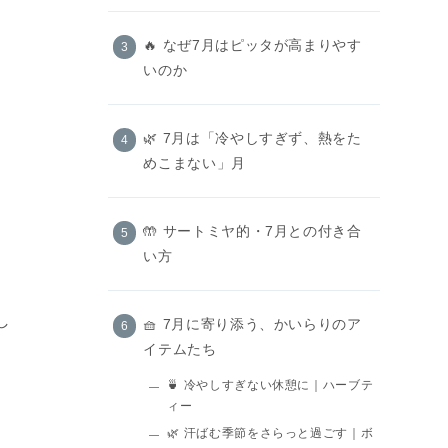
🔥 なぜ7月はピッタが高まりやす
いのか
🌿 7月は「冷やしすぎず、熱をた
めこまない」月
🤲 サートミヤ的・7月との付き合
い方
。
し
🧺 7月に寄り添う、かいらりのア
イテムたち
🍵 冷やしすぎない休憩に｜ハーブテ
ィー
🌿 汗ばむ季節をさらっと過ごす｜ボ