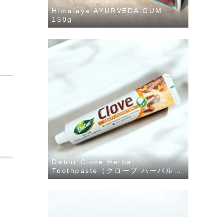
Himalaya AYURVEDA GUM
150g
Dabur Clove Herbal
Toothpaste（クローブ ハーバル歯
磨き粉）100g