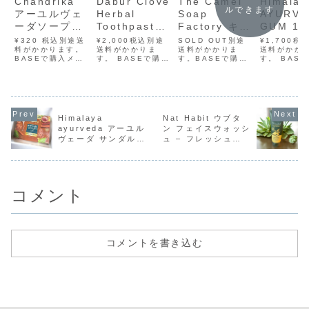
Chandrika
Dabur Clove
The Camel
Himalay
ルできます
アーユルヴェ
Herbal
Soap
AYURVE
ーダソープ
Toothpaste
Factory キャ
GUM 15
75g
（クローブ ハ
メルミルクソ
¥320 税込別途送
¥2,000税込別途
SOLD OUT別途
¥1,700税
料がかかります。
ーバル歯磨き
送料がかかりま
ープ ★全8種
送料がかかりま
送料がかか
BASEで購入メル
す。 BASEで購入
す。BASEで購入
す。 BAS
粉）
類からお好き
カリで購入ラクマ
メルカリで購入 ラ
メルカリで購入ラ
メルカリで購
300g（100g
な香りをお選
で購入Yahoo!フ
クマで購入
クマで購入
クマで購入
リマで購入南イン
Yahoo!フリマで
Yahoo!フリマで
Yahoo!フ
+200g）
びいただけま
ド・ケララ州コチ
購入インドの人気
購入中東・ドバイ
購入インド
す★
の老舗ブランドが
ブランド
発のナチュラルス
ブランド
手がける、天然由
「Dabur（ダバ
キンケアブランド
Himalay
Himalaya
Nat Habit ウブタ
来のアーユルヴェ
ー）」が贈る、ハ
「The Camel
ラヤ）が手
ayurveda アーユル
ン フェイスウォッシ
ーダ石けん
ーバル歯磨き粉・
Soap
る、アーユ
ヴェーダ サンダルグ
ュ – フレッシュデ
「Chandrika（チ
クローブ（丁子）
Factory（キャメ
ーダの考え
ャンドリカ）」。
配合タイプ。クロ
ルソープファクト
り入れた歯
ロウ ソープ
イリー ティクタ（男
ベジタブルオイル
ーブは古くからア
リー）」が贈る、
粉です。ト
75g×4
女兼用）100g｜ワ
をベ...
ーユルヴェー...
キャメル...
ラ、ニー...
イルドターメリック
配合・自然派スキン
コメント
ブライトニング・ケ
ミカル＆サルフェー
トフリー
コメントを書き込む