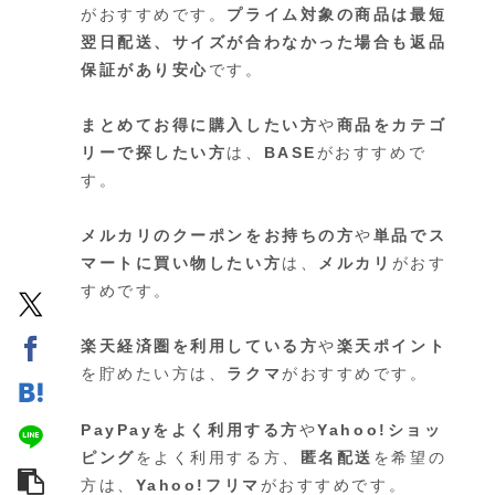
がおすすめです。
プライム対象の商品は最短
翌日配送、サイズが合わなかった場合も返品
保証があり安心
です。
まとめてお得に購入したい方
や
商品をカテゴ
リーで探したい方
は、
BASE
がおすすめで
す。
メルカリのクーポンをお持ちの方
や
単品でス
マートに買い物したい方
は、
メルカリ
がおす
すめです。
楽天経済圏を利用している方
や
楽天ポイント
を貯めたい方は、
ラクマ
がおすすめです。
PayPayをよく利用する方
や
Yahoo!ショッ
ピング
をよく利用する方、
匿名配送
を希望の
方は、
Yahoo!フリマ
がおすすめです。