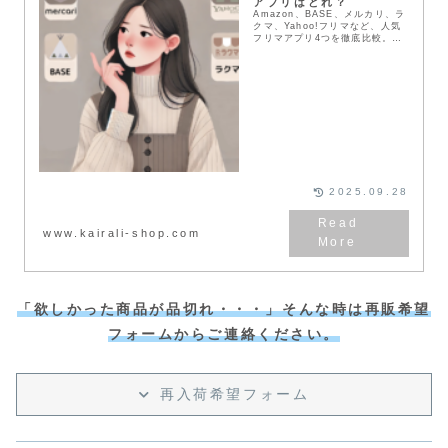
アプリはどれ？
Amazon、BASE、メルカリ、ラ
クマ、Yahoo!フリマなど、人気
フリマアプリ4つを徹底比較。送
料や配送方法、支払い方法など、
メリット・デメリットを詳しく解
説。あなたにぴったりのアプリを
見つけて、お得にお買い物を楽し
もう！
2025.09.28
www.kairali-shop.com
「欲しかった商品が品切れ・・・」そんな時は再販希望
フォームからご連絡ください。
再入荷希望フォーム