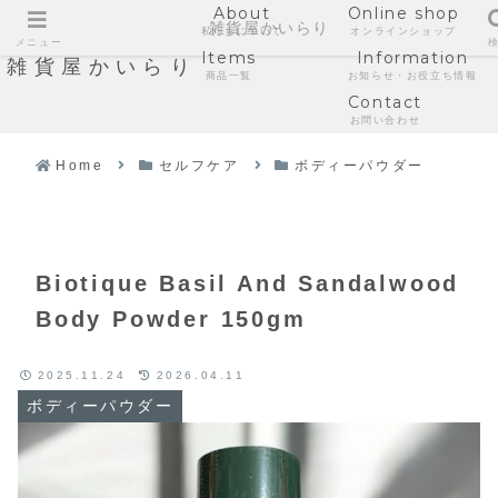
About
Online shop
雑貨屋かいらり
私たちについて
オンラインショップ
メニュー
Items
Information
雑貨屋かいらり
商品一覧
お知らせ・お役立ち情報
Contact
お問い合わせ
Home
セルフケア
ボディーパウダー
Biotique Basil And Sandalwood
Body Powder 150gm
2025.11.24
2026.04.11
ボディーパウダー