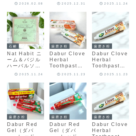
｜食後や気分
Body
2026.02.08
2025.12.31
2025.11.24
転換に寄り添
Powder
う爽快ブレン
150gm
ド（25包）
石鹸
歯磨き粉
歯磨き粉
Nat Habit ニ
Dabur Clove
Dabur Clove
ーム＆バジル
Herbal
Herbal
ハーバルソー
Toothpaste
Toothpaste
プ – コールド
（クローブ ハ
（クローブ ハ
2025.11.24
2025.11.23
2025.11.23
プロセス製法
ーバル歯磨き
ーバル歯磨き
のアーユルヴ
粉）
粉）200g
ェーダ石けん
300g（100g
125g
+200g）
歯磨き粉
歯磨き粉
歯磨き粉
Dabur Red
Dabur Red
Dabur Clove
Gel（ダバ
Gel（ダバ
Herbal