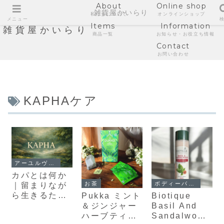
About
Online shop
雑貨屋かいらり
私たちについて
オンラインショップ
メニュー
Items
Information
雑貨屋かいらり
商品一覧
お知らせ・お役立ち情報
Contact
お問い合わせ
KAPHAケア
アーユルヴェーダ
カパとは何か
お茶
ボディーパウダー
｜留まりなが
ら生きるため
Pukka ミント
Biotique
のアーユルヴ
＆ジンジャー
Basil And
ェーダ入門
ハーブティー
Sandalwood