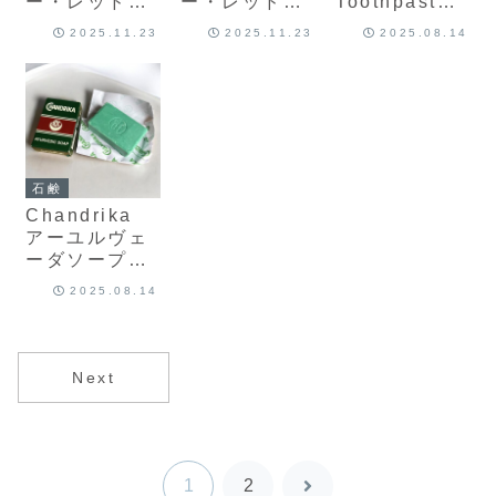
ー・レッド・
ー・レッド・
Toothpaste
ペースト）
ペースト）
（クローブ ハ
2025.11.23
2025.11.23
2025.08.14
150g×2
150g
ーバル歯磨き
(Pack of 2)
粉）100g
石鹸
Chandrika
アーユルヴェ
ーダソープ
75g
2025.08.14
Next
1
2