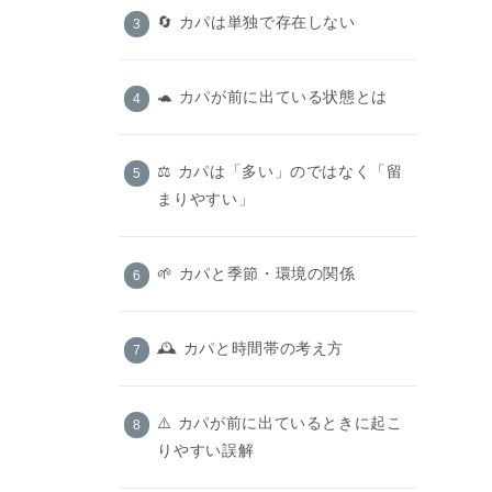
🔄 カパは単独で存在しない
🐢 カパが前に出ている状態とは
⚖️ カパは「多い」のではなく「留
まりやすい」
🌱 カパと季節・環境の関係
🕰️ カパと時間帯の考え方
⚠️ カパが前に出ているときに起こ
りやすい誤解