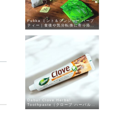
Pukka ミント＆ジンジャー ハーブ
ティー｜食後や気分転換に寄り添う
爽快ブレンド（25包）
Dabur Clove Herbal
Toothpaste（クローブ ハーバル歯
磨き粉）200g