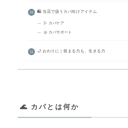
🛍️ 当店で扱うカパ向けアイテム
🩺 カパケア
🤝 カパサポート
🌙 おわりに｜留まる力も、生きる力
🌊 カパとは何か