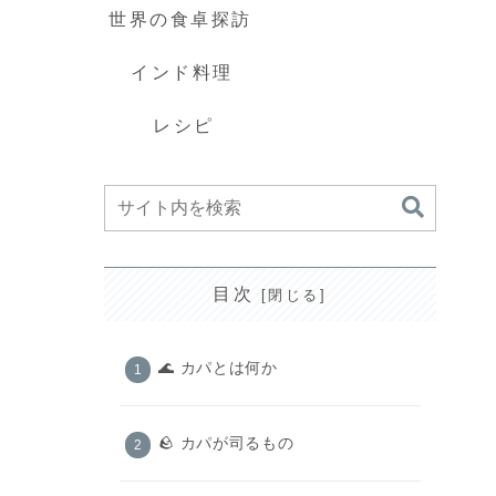
世界の食卓探訪
インド料理
レシピ
目次
🌊 カパとは何か
🪨 カパが司るもの