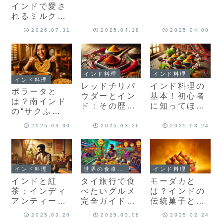
ンド・ケララ
バナナの葉に
インドで愛さ
のごはんが最
広がるケララ
れるミルクテ
高だった話
の食文化
ィーとスパイ
2026.07.31
2025.04.18
2025.04.08
ス文化をやさ
しく解説
インド料理
インド料理
インド料理
レッドチリパ
インド料理の
ポラータと
ウダーとイン
基本！初心者
は？南インド
ド：その歴
に知ってほし
の“サクふ
史、使い方、
いスパイスの
わ”パンと日本
魅力
世界
2025.03.30
2025.03.26
2025.03.24
で食べられる
店【読者さん
おすすめ】
インド料理
世界の食卓探訪
インド料理
インドと紅
タイ旅行で食
モーダカと
茶：インディ
べたいグルメ
は？インドの
アンティーの
完全ガイド｜
伝統菓子とそ
魅力と歴史
定番料理から
の文化的意味
2025.03.20
2025.03.08
2025.02.24
話題のゲテモ