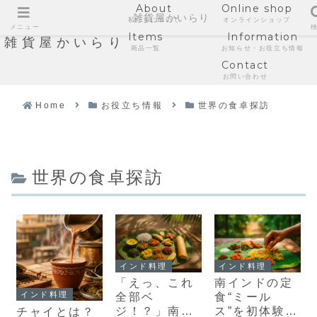
About
Online shop
雑貨屋かいらり
私たちについて
オンラインショップ
メニュー
Items
Information
雑貨屋かいらり
商品一覧
お知らせ・お役立ち情報
Contact
お問い合わせ
Home
お役立ち情報
世界の食卓探訪
世界の食卓探訪
インド料理
インド料理
「えっ、これ
南インドの定
インド料理
全部ベ
食“ミール
ジ！？」南イ
ス”を初体験！
チャイとは？