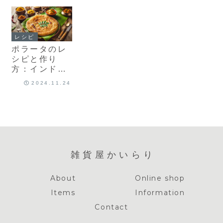
ノ・大麻料
理・クラトム
料理まで
レシピ
ポラータのレ
シピと作り
方：インドの
美味しいフラ
2024.11.24
ットブレッド
を自宅で楽し
む方法
雑貨屋かいらり
About
Online shop
Items
Information
Contact