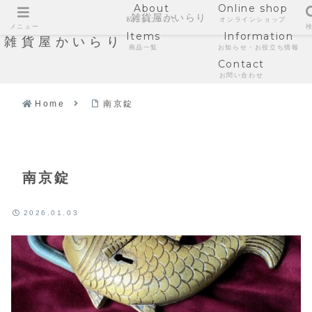
About
Online shop
雑貨屋かいらり
私たちについて
オンラインショップ
メニュー
Items
Information
雑貨屋かいらり
商品一覧
お知らせ・お役立ち情報
Contact
お問い合わせ
Home
南京錠
南京錠
2026.01.03