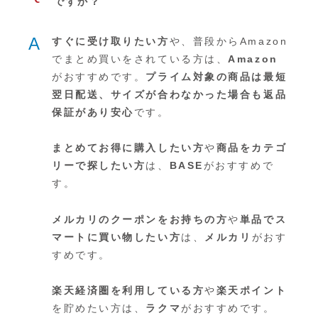
ですか？
A
すぐに受け取りたい方
や、普段からAmazon
でまとめ買いをされている方は、
Amazon
がおすすめです。
プライム対象の商品は最短
翌日配送、サイズが合わなかった場合も返品
保証があり安心
です。
まとめてお得に購入したい方
や
商品をカテゴ
リーで探したい方
は、
BASE
がおすすめで
す。
メルカリのクーポンをお持ちの方
や
単品でス
マートに買い物したい方
は、
メルカリ
がおす
すめです。
楽天経済圏を利用している方
や
楽天ポイント
を貯めたい方は、
ラクマ
がおすすめです。