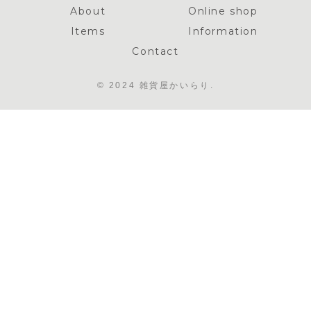
About
Online shop
Items
Information
Contact
© 2024 雑貨屋かいらり.