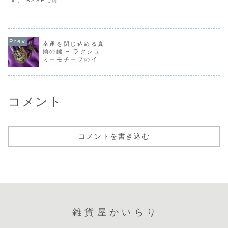
す。 BASEで購入
購入煌びやかなミ
かなミラーワーク
フリマで購
スロック
メルカリで購入 ラ
ラーワークが施さ
が施された象の置
やかなミラ
クマで購入
れた象の置物。エ
物。エキゾチック
クが施され
Yahoo!フリマで
キゾチックなデザ
なデザインが融合
置物。エキ
購入インドの伝統
インが融合したこ
したこのアイテム
クなデザイ
工芸から生まれ
のアイテムは、イ
は、インテリアの
合したこの
た、真鍮製のブラ
ンテリアのアクセ
アクセントとして
ムは、イン
幸運を閉じ込める真
スロック（南京
ントとして素晴ら
素晴らしい存在感
のアクセン
鍮の鍵 – ラクシュ
錠）です。富と豊
しい存在感を発...
を発揮し...
て素晴ら...
ミーモチーフのイン
かさの女神として
知られるラクシュ
ド製ブラスロック
ミー（Laxmi）が
モチー...
コメント
コメントを書き込む
雑貨屋かいらり