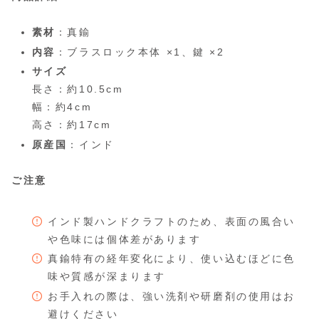
素材
：真鍮
内容
：ブラスロック本体 ×1、鍵 ×2
サイズ
長さ：約10.5cm
幅：約4cm
高さ：約17cm
原産国
：インド
ご注意
インド製ハンドクラフトのため、表面の風合い
や色味には個体差があります
真鍮特有の経年変化により、使い込むほどに色
味や質感が深まります
お手入れの際は、強い洗剤や研磨剤の使用はお
避けください