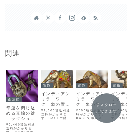
関連
置物
置物
置物
インディアン
インディアン
インディ
ミラーワー
ミラーワー
ミラーワ
南京錠
ク 象の置物
ク 象の置
ク 象の
横スクロー
幸運を閉じ込
B Lサイズ
物 Sサイズ
A Lサ
¥1,600税込別途
¥500税込別途送
¥1,600税
ルできます
める真鍮の鍵
送料がかかりま
料がかかります。
送料がかか
– ラクシュミ
す。BASEで購入
BASEで購入メル
す。送料を
メルカリで購入ラ
カリで購入ラクマ
るBASEで
ーモチーフの
¥5,400税込別途
クマで購入
で購入Yahoo!フ
ルカリで購
インド製ブラ
送料がかかりま
Yahoo!フリマで
リマで購入煌びや
マで購入Yah