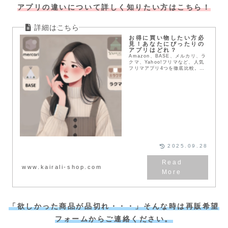
アプリの違いについて詳しく知りたい方はこちら！
お得に買い物したい方必
見！あなたにぴったりの
アプリはどれ？
Amazon、BASE、メルカリ、ラ
クマ、Yahoo!フリマなど、人気
フリマアプリ4つを徹底比較。送
料や配送方法、支払い方法など、
メリット・デメリットを詳しく解
説。あなたにぴったりのアプリを
見つけて、お得にお買い物を楽し
もう！
2025.09.28
www.kairali-shop.com
「欲しかった商品が品切れ・・・」そんな時は再販希望
フォームからご連絡ください。