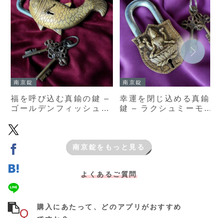
南京錠
南京錠
福を呼び込む真鍮の鍵 –
幸運を閉じ込める真鍮
ゴールデンフィッシュモ
鍵 – ラクシュミーモチ
チーフのインド製ブラス
ーフのインド製ブラス
ロック（鍵2本付き）
ック
南京錠をもっと見る
よくあるご質問
購入にあたって、どのアプリがおすすめ
Q