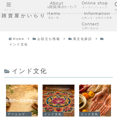
About
Online shop
雑貨屋かいらり
私たちについて
オンラインショップ
メニュー
Items
Information
雑貨屋かいらり
商品一覧
お知らせ・お役立ち情報
Contact
お問い合わせ
Home
お役立ち情報
異文化探訪
インド文化
インド文化
アーユルヴェーダ
インド文化
インド文化