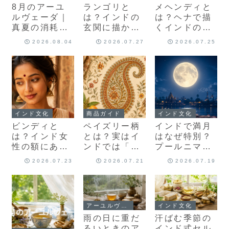
8月のアーユ
ランゴリと
メヘンディと
ルヴェーダ｜
は？インドの
は？ヘナで描
真夏の消耗を
玄関に描かれ
くインドの模
ためこまない
る美しい模様
様と結婚式に
2026.08.04
2026.07.27
2026.07.25
暮らし方
の意味
込められた意
味
インド文化
商品ガイド
インド文化
ビンディと
ペイズリー柄
インドで満月
は？インド女
とは？実はイ
はなぜ特別？
性の額にある
ンドでは「マ
プールニマー
赤い点の意味
ンゴー」の形
に込められた
2026.07.23
2026.07.21
2026.07.19
をやさしく解
だった
祈りと月の話
説
アーユルヴェーダ
インド文化
雨の日に重だ
汗ばむ季節の
るいときのア
インド式セル