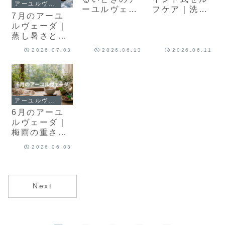
アーユルヴェーダ
ーユルヴェー
フケア｜洗
7月のアーユ
ダ｜梅雨のか
う・はたく・
ルヴェーダ｜
らだを軽くす
飲む、小さな
蒸し暑さと冷
る小さな習慣
夏支度
えをためこま
2026.07.03
2026.06.13
2026.06.11
ない夏の過ご
し方
アーユルヴェーダ
6月のアーユ
ルヴェーダ｜
梅雨の重さを
ためこまない
2026.06.03
暮らし方
Next