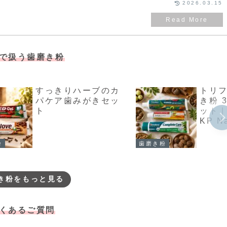
2026.03.15
で扱う歯磨き粉
すっきりハーブのカ
トリフ
パケア歯みがきセッ
き粉 
ト
ット｜
KP Na
粉
歯磨き粉
き粉をもっと見る
くあるご質問