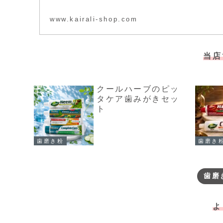
www.kairali-shop.com
当店
クールハーブのピッ
タケア歯みがきセッ
ト
歯磨き粉
歯磨き
歯磨
よ