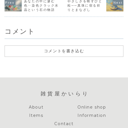
群で、インド料理
あなたの中に滲む
は、結婚式や普段
やさしさを映すひと
介します。
やさしく解
好き必見！
使いにも最適！魅
練の中に灯
色⋯染色クラック水
粒──真珠に宿る祈
力と選び方を詳し
な恩寵と、
晶という石の物語
りとまなざし
く解説。
に込められ
の意味をた
す。
コメント
コメントを書き込む
雑貨屋かいらり
About
Online shop
Items
Information
Contact