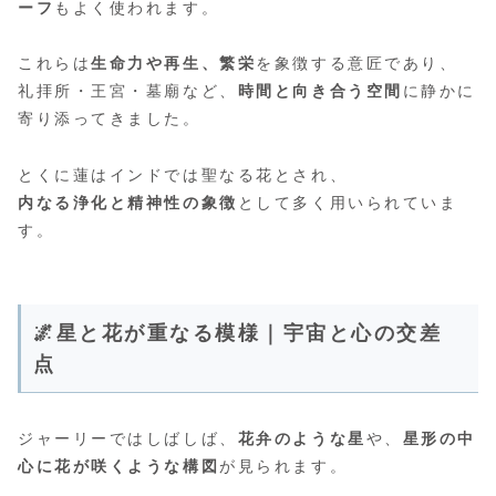
ーフ
もよく使われます。
これらは
生命力や再生、繁栄
を象徴する意匠であり、
礼拝所・王宮・墓廟など、
時間と向き合う空間
に静かに
寄り添ってきました。
とくに蓮はインドでは聖なる花とされ、
内なる浄化と精神性の象徴
として多く用いられていま
す。
🌌星と花が重なる模様｜宇宙と心の交差
点
ジャーリーではしばしば、
花弁のような星
や、
星形の中
心に花が咲くような構図
が見られます。