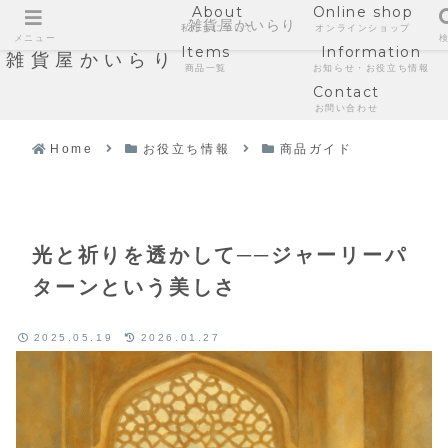
About
Online shop
雑貨屋かいらり
私たちについて
オンラインショップ
メニュー
Items
Information
雑貨屋かいらり
商品一覧
お知らせ・お役立ち情報
Contact
お問い合わせ
Home
お役立ち情報
商品ガイド
光と祈りを透かして──ジャーリーパ
ターンという美しさ
2025.05.19
2026.01.27