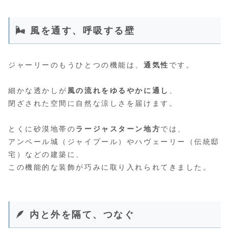
🌬️ 風を通す、呼吸する壁
ジャーリーのもうひとつの機能は、
通気性
です。
細かな透かしが
風の流れをゆるやかに通し
、
閉ざされた空間に自然な涼しさを届けます。
とくに砂漠地帯の
ラージャスターン地方
では、
アンベール城（ジャイプール）やハヴェーリー（伝統邸
宅）などの建築に、
この機能的な装飾が巧みに取り入れられてきました。
🪶 内と外を隔て、つなぐ