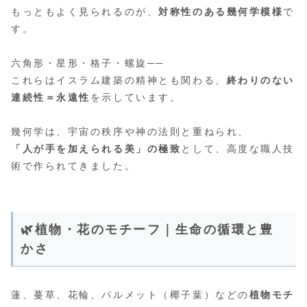
もっともよく見られるのが、
対称性のある幾何学模様
で
す。
六角形・星形・格子・螺旋──
これらはイスラム建築の精神とも関わる、
終わりのない
連続性＝永遠性
を示しています。
幾何学は、宇宙の秩序や神の法則と重ねられ、
「人が手を加えられる美」の極致
として、高度な職人技
術で作られてきました。
🌿植物・花のモチーフ｜生命の循環と豊
かさ
蓮、蔓草、花輪、パルメット（椰子葉）などの
植物モチ