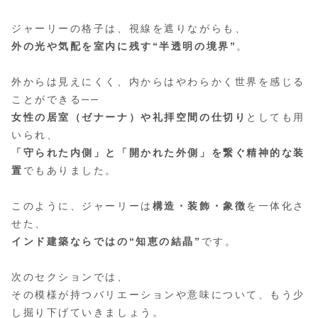
ジャーリーの格子は、視線を遮りながらも、
外の光や気配を室内に残す“半透明の境界”
。
外からは見えにくく、内からはやわらかく世界を感じる
ことができる──
女性の居室（ゼナーナ）や礼拝空間の仕切り
としても用
いられ、
「守られた内側」と「開かれた外側」を繋ぐ精神的な装
置
でもありました。
このように、ジャーリーは
構造・装飾・象徴
を一体化さ
せた、
インド建築ならではの“知恵の結晶”
です。
次のセクションでは、
その模様が持つバリエーションや意味について、もう少
し掘り下げていきましょう。