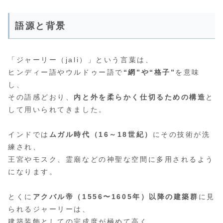
語源と背景
「ジャーリー（jali）」という言葉は、
ヒンディー語やウルドゥー語で
“網”や“格子”
を意味
し、
その語感どおり、
内と外を柔らかく仕切るための構造
と
して用いられてきました。
インドでは
ムガル時代（16～18世紀）
にその技術が洗
練され、
王宮やモスク、霊廟などの神聖な空間に多用されるよう
になります。
とくに
アクバル帝（1556〜1605年）以降の建築群
に見
られるジャーリーは、
建築装飾としての完成度が極めて高く、