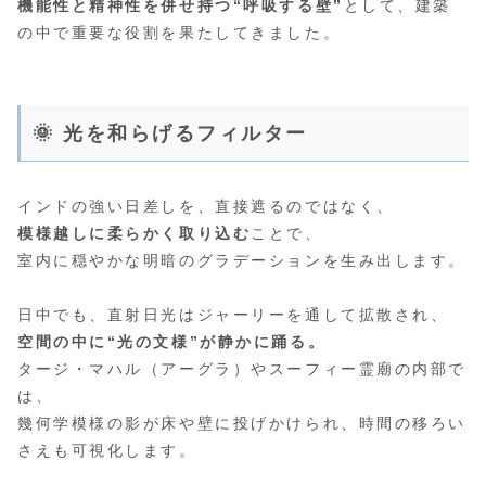
機能性と精神性を併せ持つ“呼吸する壁”
として、建築
の中で重要な役割を果たしてきました。
🌞 光を和らげるフィルター
インドの強い日差しを、直接遮るのではなく、
模様越しに柔らかく取り込む
ことで、
室内に穏やかな明暗のグラデーションを生み出します。
日中でも、直射日光はジャーリーを通して拡散され、
空間の中に“光の文様”が静かに踊る。
タージ・マハル（アーグラ）やスーフィー霊廟の内部で
は、
幾何学模様の影が床や壁に投げかけられ、時間の移ろい
さえも可視化します。