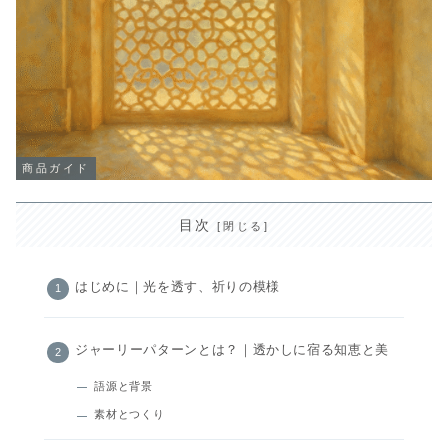
商品ガイド
目次
はじめに｜光を透す、祈りの模様
ジャーリーパターンとは？｜透かしに宿る知恵と美
語源と背景
素材とつくり