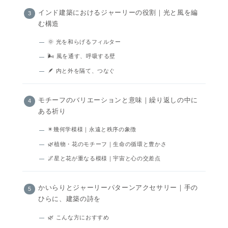
インド建築におけるジャーリーの役割｜光と風を編
む構造
🌞 光を和らげるフィルター
🌬️ 風を通す、呼吸する壁
🪶 内と外を隔て、つなぐ
モチーフのバリエーションと意味｜繰り返しの中に
ある祈り
✴️幾何学模様｜永遠と秩序の象徴
🌿植物・花のモチーフ｜生命の循環と豊かさ
🌌星と花が重なる模様｜宇宙と心の交差点
かいらりとジャーリーパターンアクセサリー｜手の
ひらに、建築の詩を
🌿 こんな方におすすめ