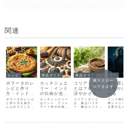
関連
レシピ
商品ガイド
商品ガイド
神々
横スクロー
ポラータのレ
カッチジュエ
コリアンダー
黒き星に
ルできます
シピと作り
リー：インド
とは？香りと
は静かに
方：インドの
の伝統が息づ
涼やかさを持
れる
美味しいフラ
く美しいアク
つインドのス
ポラータのレシピ
カッチジュエリー
コリアンダーと
インド神話
ットブレッド
と作り方を紹介。
セサリー
はインド・グジャ
パイスの話
は、葉はパクチ
神シャニ―
ふんわりとした層
ラート州の伝統が
ー、種はスパイス
き星のもと
を自宅で楽し
が特徴のインドの
息づく手作りアク
として使われる香
静かに磨か
む方法
フラットブレッド
セサリー。シルバ
り豊かな植物。特
る」。その
を自宅で簡単に作
ーやミラーワーク
徴や使い方、アー
神話、役割
れる方法を解説。
が特徴のネックレ
ユルヴェーダの視
日の信仰、
カレーとの相性抜
スやイヤリング
点からやさしく紹
象徴モチー