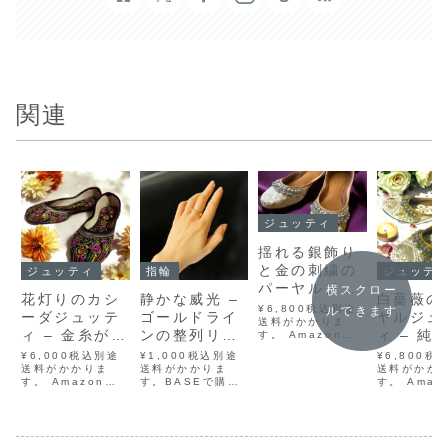
関連
ジュッティ
揺れる銀飾り
と金の刺繍の
ジュッティ
指輪
ジュッテ
パーヤルジュ
横スクロー
花灯りのカシ
静かな威光 –
白薔薇の
ッティ – クリ
¥6,800税込別途
ルできます
ーダジュッテ
ゴールドライ
ヤルジュ
ーム色を彩る
送料がかかりま
ィ – 金糸が結
ンの整列リン
ィ – 純
す。 Amazonで
金糸
購入 BASEで購入
ぶ七色の庭
グ
く金糸の
¥6,000税込別途
¥1,000税込別途
¥6,800税
メルカリで購入 ラ
送料がかかりま
送料がかかりま
様
送料がかか
クマで購入
す。 Amazonで
す。BASEで購入
す。 Amaz
Yahoo!フリマで
購入 BASEで購入
メルカリで購入ラ
購入 BAS
購入柔らかな光を
メルカリで購入 ラ
クマで購入
メルカリで購
まとう、晴れの日
クマで購入
Yahoo!フリマで
クマで購入
のジュッティ。ク
Yahoo!フリマで
購入つややかなゴ
Yahoo!フ
リーム色の布地
購入黒地のキャン
ールドのライン
購入純白の