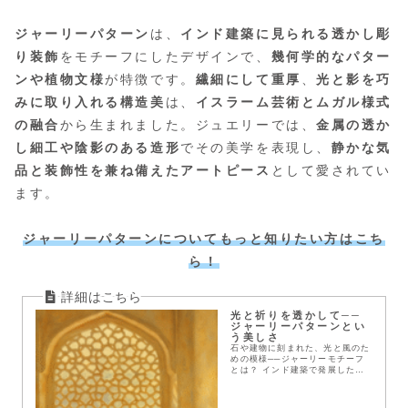
ジャーリーパターン
は、
インド建築に見られる透かし彫
り装飾
をモチーフにしたデザインで、
幾何学的なパター
ンや植物文様
が特徴です。
繊細にして重厚
、
光と影を巧
みに取り入れる構造美
は、
イスラーム芸術とムガル様式
の融合
から生まれました。ジュエリーでは、
金属の透か
し細工や陰影のある造形
でその美学を表現し、
静かな気
品と装飾性を兼ね備えたアートピース
として愛されてい
ます。
ジャーリーパターンについてもっと知りたい方はこち
ら！
光と祈りを透かして──
ジャーリーパターンとい
う美しさ
石や建物に刻まれた、光と風のた
めの模様──ジャーリーモチーフ
とは？ インド建築で発展した透
かし模様の歴史・意味・象徴性
を、アクセサリーとともに紐解き
ます。