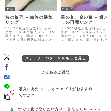
指輪
指輪
時の輪郭 – 幾何の装飾
墨の花、金の葉 – 透か
リング
しの円環リング
¥1,400税込別途送料がかかり
¥1,500税込別途送料がかかり
ます。BASEで購入メルカリで
ます。BASEで購入メルカリ
購入ラクマで購入Yahoo!フリ
購入ラクマで購入Yahoo!フリ
マで購入同心円状に刻まれた模
マで購入まるで墨で描かれた
様が、静かに時の流れを映し出
が、金の葉に寄り添って咲い
すような――ミニマルでありな
いるような――繊細な透かし
がら、奥行きを感じさせ…
様の中に、静けさと華や…
ジャーリーパターンをもっと見る
よくあるご質問
購入にあたって、どのアプリがおすすめ
Q
ですか？
A
すぐに受け取りたい方
や、普段からAmazon