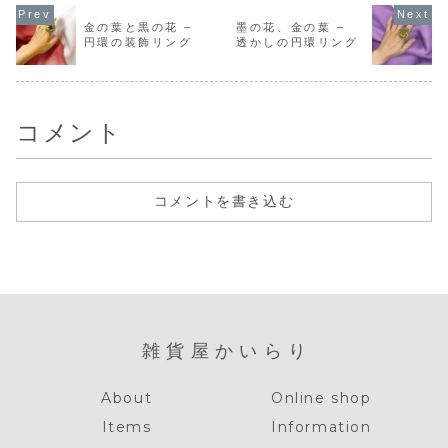
に、繊細な金糸で
バスに、金糸で縁
に、整然と並んだ
に、金糸で
描かれた花唐草模
取られた色とりど
小さなビジューた
描かれた花
金の葉と黒の花 –
墨の花、金の葉 –
様。履き口には、
りの花々が咲き誇
ち。無駄を削ぎ落
刺繍。サイ
円環の装飾リング
透かしの円環リング
銀色...
る一足。鮮やかな
とした直線的なデ
くのは、白
ピンク、オレン
ザインは、控えめ
思わせる優
ジ、グリーン、イ
ながらも凛とした
模様。その
エロ...
存在感を放ちま
なぐ...
す...
コメント
コメントを書き込む
雑貨屋かいらり
About
Online shop
Items
Information