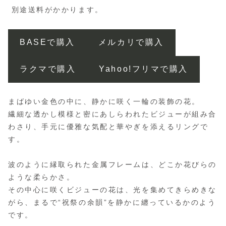
別途送料がかかります。
BASEで購入
メルカリで購入
ラクマで購入
Yahoo!フリマで購入
まばゆい金色の中に、静かに咲く一輪の装飾の花。
繊細な透かし模様と密にあしらわれたビジューが組み合
わさり、手元に優雅な気配と華やぎを添えるリングで
す。
波のように縁取られた金属フレームは、どこか花びらの
ような柔らかさ。
その中心に咲くビジューの花は、光を集めてきらめきな
がら、まるで“祝祭の余韻”を静かに纏っているかのよう
です。