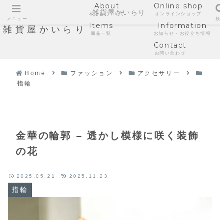
About
Online shop
雑貨屋かいらり
私たちについて
オンラインショップ
メニュー
Items
Information
雑貨屋かいらり
商品一覧
お知らせ・お役立ち情報
Contact
お問い合わせ
Home
ファッション
アクセサリー
指輪
金華の輪郭 – 透かし模様に咲く装飾
の花
2025.05.21
2025.11.23
指輪