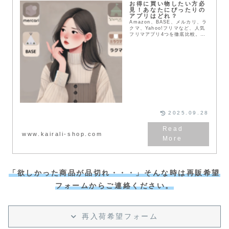
お得に買い物したい方必
見！あなたにぴったりの
アプリはどれ？
Amazon、BASE、メルカリ、ラ
クマ、Yahoo!フリマなど、人気
フリマアプリ4つを徹底比較。送
料や配送方法、支払い方法など、
メリット・デメリットを詳しく解
説。あなたにぴったりのアプリを
見つけて、お得にお買い物を楽し
もう！
2025.09.28
www.kairali-shop.com
「欲しかった商品が品切れ・・・」そんな時は再販希望
フォームからご連絡ください。
再入荷希望フォーム