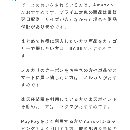
でまとめ買いをされている方は、
Amazon
がおすすめです。
プライム対象の商品は最短
翌日配送、サイズが合わなかった場合も返品
保証があり安心
です。
まとめてお得に購入したい方
や
商品をカテゴ
リーで探したい方
は、
BASE
がおすすめで
す。
メルカリのクーポンをお持ちの方
や
単品でス
マートに買い物したい方
は、
メルカリ
がおす
すめです。
楽天経済圏を利用している方
や
楽天ポイント
を貯めたい方は、
ラクマ
がおすすめです。
PayPayをよく利用する方
や
Yahoo!ショッ
ピング
をよく利用する方、
匿名配送
を希望の