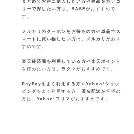
まとめてお得に購入したい方
や
商品をカテゴ
リーで探したい方
は、
BASE
がおすすめで
す。
メルカリのクーポンをお持ちの方
や
単品でス
マートに買い物したい方
は、
メルカリ
がおす
すめです。
楽天経済圏を利用している方
や
楽天ポイント
を貯めたい方は、
ラクマ
がおすすめです。
PayPayをよく利用する方
や
Yahoo!ショッ
ピング
をよく利用する方、
匿名配送
を希望の
方は、
Yahoo!フリマ
がおすすめです。