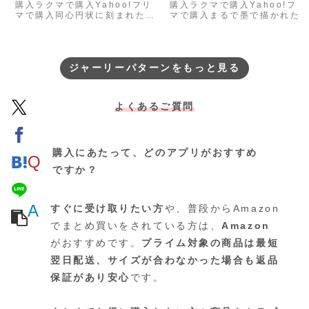
購入ラクマで購入Yahoo!フリ
購入ラクマで購入Yahoo!フリ
マで購入同心円状に刻まれた模
マで購入まるで墨で描かれた
様が、静かに時の流れを映し出
が、金の葉に寄り添って咲い
すような――ミニマルでありな
いるような――繊細な透かし
がら、奥行きを感じさせ…
様の中に、静けさと華や…
ジャーリーパターンをもっと見る
よくあるご質問
購入にあたって、どのアプリがおすすめ
Q
ですか？
A
すぐに受け取りたい方
や、普段からAmazon
でまとめ買いをされている方は、
Amazon
がおすすめです。
プライム対象の商品は最短
翌日配送、サイズが合わなかった場合も返品
保証があり安心
です。