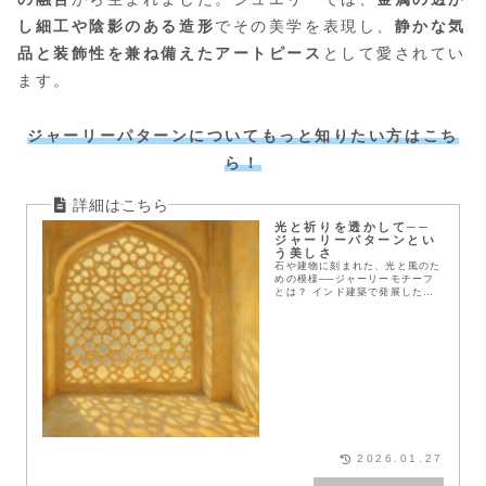
し細工や陰影のある造形
でその美学を表現し、
静かな気
品と装飾性を兼ね備えたアートピース
として愛されてい
ます。
ジャーリーパターンについてもっと知りたい方はこち
ら！
光と祈りを透かして──
ジャーリーパターンとい
う美しさ
石や建物に刻まれた、光と風のた
めの模様──ジャーリーモチーフ
とは？ インド建築で発展した透
かし模様の歴史・意味・象徴性
を、アクセサリーとともに紐解き
ます。
2026.01.27