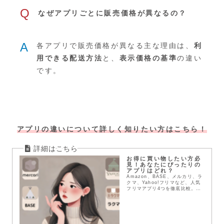
Q
なぜアプリごとに販売価格が異なるの？
A
各アプリで販売価格が異なる主な理由は、
利
用できる配送方法
と、
表示価格の基準
の違い
です。
アプリの違いについて詳しく知りたい方はこちら！
お得に買い物したい方必
見！あなたにぴったりの
アプリはどれ？
Amazon、BASE、メルカリ、ラ
クマ、Yahoo!フリマなど、人気
フリマアプリ4つを徹底比較。送
料や配送方法、支払い方法など、
メリット・デメリットを詳しく解
説。あなたにぴったりのアプリを
見つけて、お得にお買い物を楽し
もう！