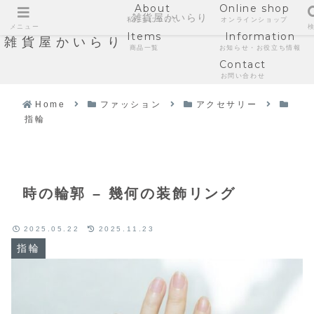
About
Online shop
雑貨屋かいらり
私たちについて
オンラインショップ
メニュー
Items
Information
雑貨屋かいらり
商品一覧
お知らせ・お役立ち情報
Contact
お問い合わせ
Home
ファッション
アクセサリー
指輪
時の輪郭 – 幾何の装飾リング
2025.05.22
2025.11.23
指輪