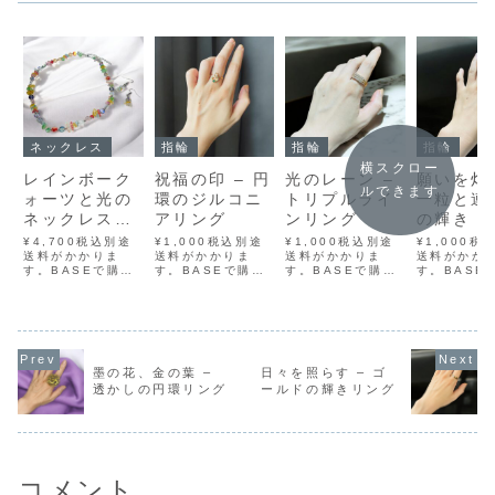
ネックレス
指輪
指輪
指輪
横スクロー
レインボーク
祝福の印 – 円
光のレーン –
願いを灯
ルできます
ォーツと光の
環のジルコニ
トリプルライ
一粒と連
ネックレス＆
アリング
ンリング
の輝き
ピアス – 虹色
¥4,700税込別途
¥1,000税込別途
¥1,000税込別途
¥1,000税
ストーンの透
送料がかかりま
送料がかかりま
送料がかかりま
送料がかか
す。BASEで購入
す。BASEで購入
す。BASEで購入
す。BASE
明感セット
メルカリで購入ラ
メルカリで購入ラ
メルカリで購入ラ
メルカリで
クマで購入
クマで購入
クマで購入
クマで購入
Yahoo!フリマで
Yahoo!フリマで
Yahoo!フリマで
Yahoo!フ
購入胸元に、小さ
購入ひときわ印象
購入3列に並んだ
購入中央に
な虹を──レインボ
的な円環モチーフ
小さなストーン
置かれた一
ークォーツとカッ
のリング。煌めく
が、まるで夜のレ
トーンが、
トガラスを組み合
ジルコニアが輪を
ーンを走る光のよ
願いの灯火
墨の花、金の葉 –
日々を照らす – ゴ
わせた、ネックレ
描き、上部には炎
うに整然と輝くリ
に静かに輝
透かしの円環リング
ールドの輝きリング
ス＆ピアスの2点
や羽根のような装
ングです。中央に
グ。アーム
セットです。光を
飾、下部には小さ
は繊細な透かしが
は繊細なス
受けて、色とりど
なグリーンストー
施されていて、ボ
が連なり、
りにきらめく...
ンが一粒、静か...
リュームのある
なぞるように
フ...
コメント