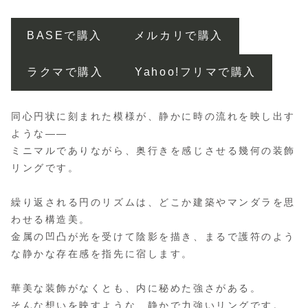
BASEで購入
メルカリで購入
ラクマで購入
Yahoo!フリマで購入
同心円状に刻まれた模様が、静かに時の流れを映し出す
ような――
ミニマルでありながら、奥行きを感じさせる幾何の装飾
リングです。
繰り返される円のリズムは、どこか建築やマンダラを思
わせる構造美。
金属の凹凸が光を受けて陰影を描き、まるで護符のよう
な静かな存在感を指先に宿します。
華美な装飾がなくとも、内に秘めた強さがある。
そんな想いを映すような、静かで力強いリングです。