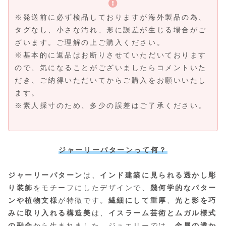
※発送前に必ず検品しておりますが海外製品の為、
タグなし、小さな汚れ、形に誤差が生じる場合がご
ざいます。ご理解の上ご購入ください。
※基本的に返品はお断りさせていただいております
ので、気になることがございましたらコメントいた
だき、ご納得いただいてからご購入をお願いいたし
ます。
※素人採寸のため、多少の誤差はご了承ください。
ジャーリーパターンって何？
ジャーリーパターン
は、
インド建築に見られる透かし彫
り装飾
をモチーフにしたデザインで、
幾何学的なパター
ンや植物文様
が特徴です。
繊細にして重厚
、
光と影を巧
みに取り入れる構造美
は、
イスラーム芸術とムガル様式
の融合
から生まれました。ジュエリーでは、
金属の透か