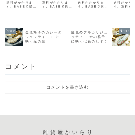
送料がかかりま
送料がかかりま
んわりネック
送料がかかりま
– エレ
送料がかか
す。BASEで購入
す。BASEで購入
す。BASEで購入
す。送料を
レス＆ピアス
な7.5cm
メルカリで購入ラ
メルカリで購入ラ
メルカリで購入ラ
るBASEで
クマで購入
クマで購入
クマで購入
ルカリで購
Yahoo!フリマで
Yahoo!フリマで
Yahoo!フリマで
マで購入Yah
購入静かに記憶を
購入指先にそっと
購入虹色のさざめ
フリマで購
映すような、凛と
添えられた、ひと
きが、首元を遊
ドの伝統的
した一粒の輝き。
つの菱形ストー
ぶ。カラフルなカ
ムキスタイ
金花格子のカシーダ
虹花のフルカリジュ
中央にあしらわれ
ン。その対になる
ットビーズと、白
ゴールド×
ジュッティ – 白に
ッティ – 金の格子
たラウンドカット
ように、小さな
いハート型ビーズ
でエレガン
咲く光の庭
に咲く七色のしずく
のストーンは、透
「520」のチャー
を組み合わせた、
上げた王道
明感と強い反射を
ムがきらりと揺れ
ふんわり軽やかな
ン。繊細な
あわせ持ち、まる
ます。「520」は
ワイヤーネックレ
とストーン
で心の奥を照ら...
中国語圏のスラ...
スとピアスの2
り合い、...
点...
コメント
コメントを書き込む
雑貨屋かいらり