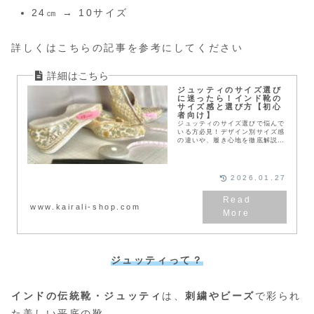
24㎝ → 10サイズ
詳しくはこちらの記事を参考にしてください
ジュッティのサイズ選び
に迷ったら！インド靴の
サイズ感と選び方【初心
者向け】
ジュッティのサイズ選びで悩んで
いる方必見！デザイン別サイズ感
の違いや、履き心地を徹底解説。
豊富な経験に基づいた選び方のコ
ツで、あなたにぴったりの一足を
見つけましょう。
2026.01.27
www.kairali-shop.com
ジュッティって？
インドの伝統靴・ジュッティ
は、
刺繍やビーズ
で彩られ
た美しい平底の靴。