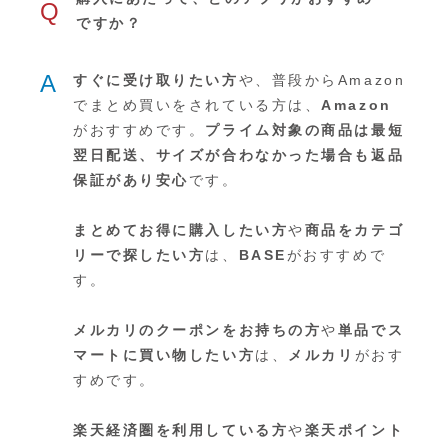
Q
ですか？
A
すぐに受け取りたい方
や、普段からAmazon
でまとめ買いをされている方は、
Amazon
がおすすめです。
プライム対象の商品は最短
翌日配送、サイズが合わなかった場合も返品
保証があり安心
です。
まとめてお得に購入したい方
や
商品をカテゴ
リーで探したい方
は、
BASE
がおすすめで
す。
メルカリのクーポンをお持ちの方
や
単品でス
マートに買い物したい方
は、
メルカリ
がおす
すめです。
楽天経済圏を利用している方
や
楽天ポイント