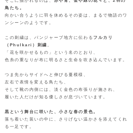
そこに描かれるのは、
赤や青、金や緑の花々と、2羽の
鳥たち。
向かい合うように羽を休めるその姿は、まるで物語のワ
ンシーンのようです。
この刺繍は、パンジャーブ地方に伝わる
フルカリ
（Phulkari）刺繍
。
「花を咲かせるもの」という名のとおり、
色糸の重なりが布に明るさと生命を吹き込んでいます。
つま先からサイドへと伸びる蔓模様、
左右で表情を変える鳥たち、
そして靴の内側には、淡く金色の布張りが施され、
履いた人だけが知る優しさが息づいています。
黒という舞台に咲いた、小さな春の景色。
落ち着いた装いの中に、さりげない温かさを添えてくれ
る一足です。