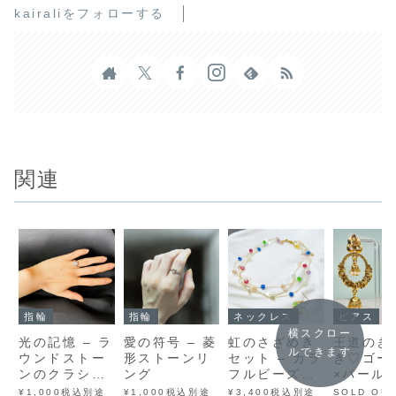
kairaliをフォローする
関連
指輪
指輪
ネックレス
ピアス
横スクロー
光の記憶 – ラ
愛の符号 – 菱
虹のさざめき
王道のき
ルできます
ウンドストー
形ストーンリ
セット – カラ
き♡ゴー
ンのクラシカ
ング
フルビーズと
×パール
ルリング
白ハートのふ
ュムキピ
¥1,000税込別途
¥1,000税込別途
¥3,400税込別途
SOLD OU