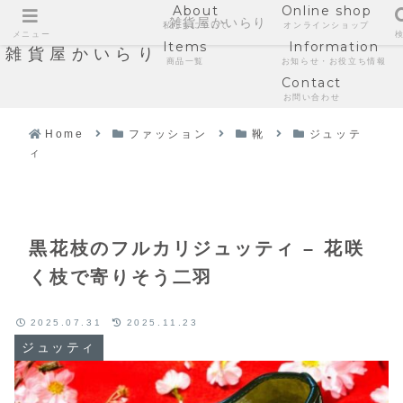
About
Online shop
雑貨屋かいらり
私たちについて
オンラインショップ
メニュー
Items
Information
雑貨屋かいらり
商品一覧
お知らせ・お役立ち情報
Contact
お問い合わせ
Home
ファッション
靴
ジュッテ
ィ
黒花枝のフルカリジュッティ – 花咲
く枝で寄りそう二羽
2025.07.31
2025.11.23
ジュッティ