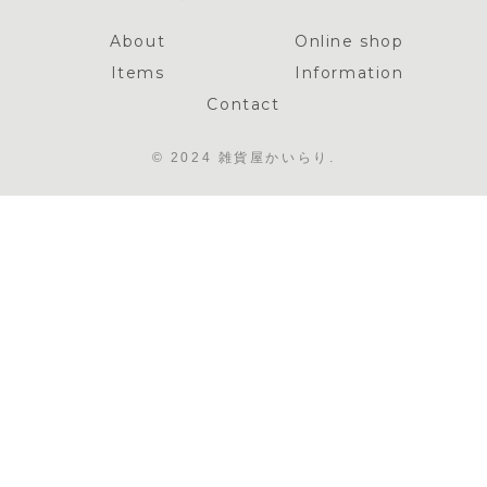
About
Online shop
Items
Information
Contact
© 2024 雑貨屋かいらり.