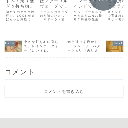
ドへ！乗り継
は？アーユル
ニマーとは？
る場所か
ぎ＆持ち物も
ヴェーダで
インドで師匠
ケララと
リアルに紹介
「甘味」とさ
や先生に感謝
モチーフ
初めてのケララ旅
アーユルヴェーダ
グル・プールニマ
南インド・
行も、LCCを使え
れる味の意味
の六味のひとつ
を伝える満月
ーとはどんなお祭
語
で育まれた
ばもっと気軽に！
「マドゥラ（甘
り？師匠や先生、
サリーモチ
のお祭り
実際に旅した店長
味）」とはどんな
学びを与えてくれ
意味を、宗
の体験をもとに、
味なのでしょう
た人へ感謝を伝え
化・祈りの
乗り継ぎルートや
か。体や心への働
るインドの満月の
らやさしく
航空券の探し方、
き、ドーシャとの
日です。意味や由
インド装飾
快適な持ち物まで
関係、甘味を持つ
来、ヴィヤーサ・
観を深く知
リアルに紹介しま
小さな虹を心に宿し
食べ物やハーブな
光と祈りを透かして
プールニマーとの
ガイド。
す。
ど、アーユルヴェ
関係、過ごし方、
て。レインボークォ
──ジャーリーパタ
ーダの考え方をわ
インドで大切にさ
ーツという石。
ーンという美しさ
かりやすく紹介し
れる理由をやさし
ます。
く解説します。
コメント
コメントを書き込む