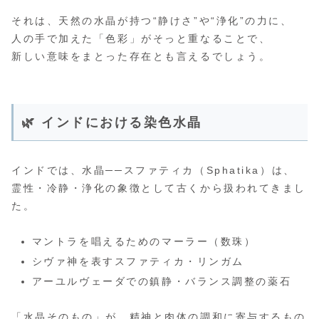
それは、天然の水晶が持つ“静けさ”や“浄化”の力に、
人の手で加えた「色彩」がそっと重なることで、
新しい意味をまとった存在とも言えるでしょう。
🌿 インドにおける染色水晶
インドでは、水晶──スファティカ（Sphatika）は、
霊性・冷静・浄化の象徴として古くから扱われてきまし
た。
マントラを唱えるためのマーラー（数珠）
シヴァ神を表すスファティカ・リンガム
アーユルヴェーダでの鎮静・バランス調整の薬石
「水晶そのもの」が、精神と肉体の調和に寄与するもの