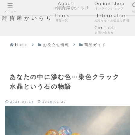
About
Online shop
雑貨屋かいらり
私たちについて
オンラインショップ
メニュー
Items
Information
雑貨屋かいらり
商品一覧
お知らせ・お役立ち情報
Contact
お問い合わせ
Home
お役立ち情報
商品ガイド
あなたの中に滲む色⋯染色クラック
水晶という石の物語
2025.05.16
2026.01.27