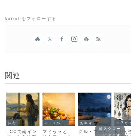
kairaliをフォローする
関連
旅行
アーユルヴェーダ
お祭り
商品ガイ
横スクロー
LCCで南イン
マドゥラと
グル・プール
祈りが交
ルできます