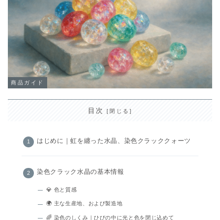
商品ガイド
目次
はじめに｜虹を纏った水晶、染色クラッククォーツ
染色クラック水晶の基本情報
💎 色と質感
🌍 主な生産地、および製造地
🌈 染色のしくみ｜ひびの中に光と色を閉じ込めて