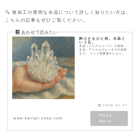
🔍 無加工の透明な水晶について詳しく知りたい方は、
こちらの記事もぜひご覧ください。
静けさをひと粒。水晶と
いう石。
水晶（クリアクォーツ）の意味・
文化・アーユルヴェーダでの役割
まで。 インド雑貨屋かいらり
が、“透明な石”の静かなちからを
丁寧に紹介します。
2026.01.27
www.kairali-shop.com