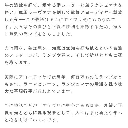
年の追放を経て、愛する妻シーターと弟ラクシュマナを
伴い、魔王ラーヴァナを倒して故郷アヨーディヤへ凱旋
した夜
──この物語はまさにディワリそのものなので
す。人々はその喜びと正義の勝利を象徴するため、家々
に無数のランプをともしました。
光は闇を、善は悪を、
知恵は無知を打ち破る
という普遍
のメッセージが、
ランプや花火、そして祈りとともに夜
を彩ります
。
実際にアヨーディヤでは毎年、何百万もの油ランプがと
もされ、
ラーマとシータ、ラクシュマナの帰還を祝う壮
大な再現行事
が行われています。
この神話こそが、ディワリの中心にある物語。
希望と正
義が光とともに甦る祝祭
として、人々はまた新たな年へ
と心を向けていくのです。