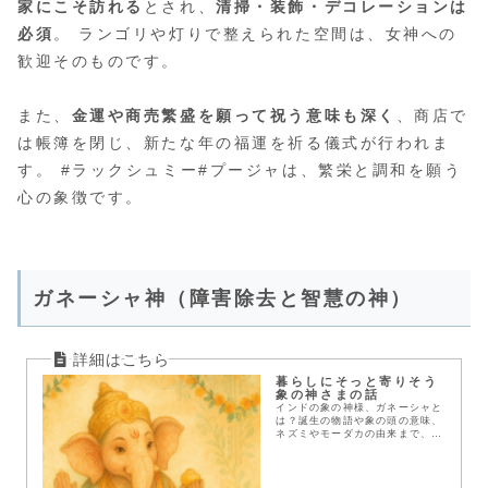
家にこそ訪れる
とされ、
清掃・装飾・デコレーションは
必須
。 ランゴリや灯りで整えられた空間は、女神への
歓迎そのものです。
また、
金運や商売繁盛を願って祝う意味も深く
、商店で
は帳簿を閉じ、新たな年の福運を祈る儀式が行われま
す。 #ラックシュミー#プージャは、繁栄と調和を願う
心の象徴です。
ガネーシャ神（障害除去と智慧の神）
暮らしにそっと寄りそう
象の神さまの話
インドの象の神様、ガネーシャと
は？誕生の物語や象の頭の意味、
ネズミやモーダカの由来まで、暮
らしに寄りそう信仰のかたちをや
さしく解説します。