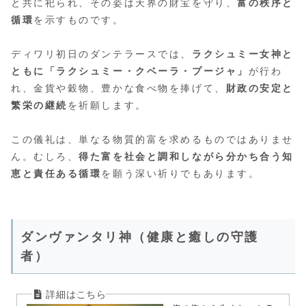
と共に祀られ、その姿は天界の財宝を守り、
富の秩序と
循環
を示すものです。
ディワリ初日のダンテラースでは、
ラクシュミー女神と
ともに「ラクシュミー・クベーラ・プージャ」
が行わ
れ、金貨や穀物、豊かな食べ物を捧げて、
財政の安定と
繁栄の継続
を祈願します。
この儀礼は、単なる物質的富を求めるものではありませ
ん。むしろ、
得た富を社会と調和しながら分かち合う知
恵と責任ある循環
を願う深い祈りでもあります。
ダンヴァンタリ神（健康と癒しの守護
者）