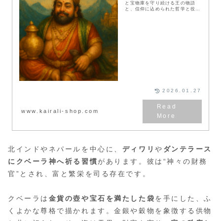
と宝物庫を守り続ける王の物語
と、信仰に込められた哲学と役割
をわかりやすく紹介します。
2026.01.27
www.kairali-shop.com
北インドやネパールを中心に、
ディワリ
や
ダンテラース
にクベーラ神へ祈る習慣
があります。彼は“神々の財務
官”とされ、富と繁栄を司る存在です。
クベーラは
金貨の壺や宝石を満たした袋
を手にした、ふ
くよかな尊格で描かれます。金銀や穀物を象徴する供物