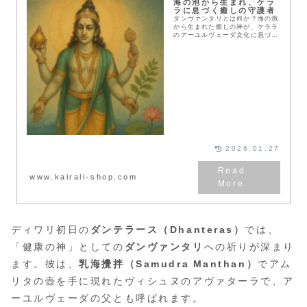
海の泡から生まれ、ケラ
ラに息づく癒しの守護者
ダンヴァンタリとは何か？海の泡
から生まれた癒しの神が、ケララ
のアーユルヴェーダ文化に息づく
姿と、神話・寺院・薬草の物語を
やさしく辿ります。
2026.01.27
www.kairali-shop.com
ディワリ初日の
ダンテラース（Dhanteras）
では、
「健康の神」としての
ダンヴァンタリ
への祈りが深まり
ます。彼は、
乳海攪拌（Samudra Manthan）
でアム
リタの壺を手に現れたヴィシュヌのアヴァターラで、ア
ーユルヴェーダの父とも呼ばれます。