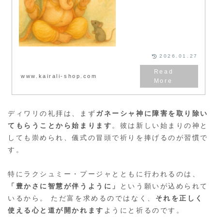
2026.01.27
www.kairali-shop.com
ディワリの礼拝は、まず
ガネーシャ神に障害を取り除い
てもらうことから始まります
。彼は新しい始まりの神と
しても崇められ、儀式の冒頭で祈りを捧げるのが習慣で
す。
特にラクシュミー・プージャとともに行われるのは、
「豊かさに智慧が伴うように」
という願いが込められて
いるから。 ただ富を求めるのではなく、
それを正しく
使える心と道が開かれます
ようにと祈るのです。