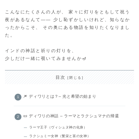
こんなにたくさんの人が、 家々に灯りをともして祝う
夜があるなんて―― 少し恥ずかしいけれど、知らなか
ったからこそ、 その奥にある物語を知りたくなりまし
た。
インドの神話と祈りの灯りを、
少しだけ一緒に覗いてみませんか🪔
目次
🎆 ディワリとは？– 光と希望の始まり
📜 ディワリの神話 – ラーマとラクシュマナの帰還
ラーマ王子（ヴィシュヌ神の化身）
ラクシュミー女神（繁栄と富の女神）