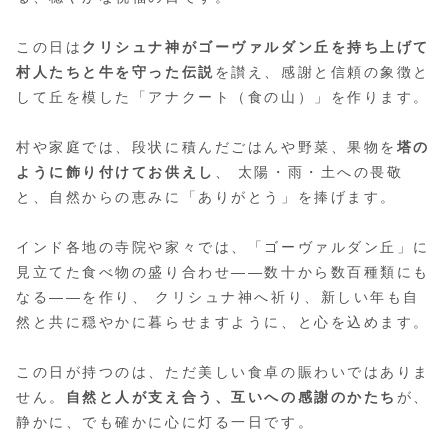
この日は
クリシュナ神がゴーヴァルダン丘を持ち上げて
村人たちと牛を守った伝説
を讃え、感謝と信頼の象徴と
して丘を模した「アナクート（食の山）」を作ります。
村や家庭では、段状に積んだごはんや野菜、果物を
塔の
ように飾り付けてお供えし
、 太陽・雨・土への畏敬
と、自然からの恵みに「ありがとう」を捧げます。
インド各地の寺院や家々では、「ゴーヴァルダン丘」に
見立てた食べ物の盛り合わせ――数十から数百種類にも
なる――を作り、 クリシュナ神へ祈り、新しい年も自
然と共に穏やかに暮らせますように、と心を込めます。
この日が持つのは、ただ美しい食卓の賑わいではありま
せん。
自然と人が支え合う、互いへの感謝のかたち
が、
静かに、でも確かに心に灯る一日です。