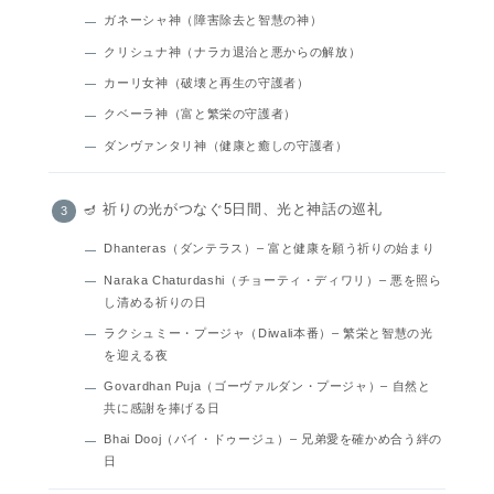
ガネーシャ神（障害除去と智慧の神）
クリシュナ神（ナラカ退治と悪からの解放）
カーリ女神（破壊と再生の守護者）
クベーラ神（富と繁栄の守護者）
ダンヴァンタリ神（健康と癒しの守護者）
🪔 祈りの光がつなぐ5日間、光と神話の巡礼
Dhanteras（ダンテラス）– 富と健康を願う祈りの始まり
Naraka Chaturdashi（チョーティ・ディワリ）– 悪を照ら
し清める祈りの日
ラクシュミー・プージャ（Diwali本番）– 繁栄と智慧の光
を迎える夜
Govardhan Puja（ゴーヴァルダン・プージャ）– 自然と
共に感謝を捧げる日
Bhai Dooj（バイ・ドゥージュ）– 兄弟愛を確かめ合う絆の
日