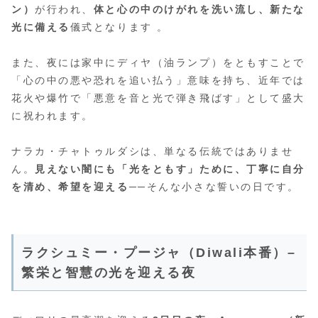
ン）
が行われ、
体と心の中のけがれを洗い流し、新たな
光に備える
儀式となります 。
また、夜には家中にディヤ（油ランプ）をともすことで
「心の中の悪や恐れを追い払う」
意味を持ち、近年では
花火や爆竹で「悪意を音と光で弾き飛ばす」として盛大
に祝われます。
ナラカ・チャトゥルダシは、単なる伝統ではありませ
ん。
見えない闇にも「光をともす」ために、丁寧に自分
を清め、希望を迎える──
そんな小さな誓いの日です。
ラクシュミー・プージャ（Diwali本番）–
繁栄と智慧の光を迎える夜