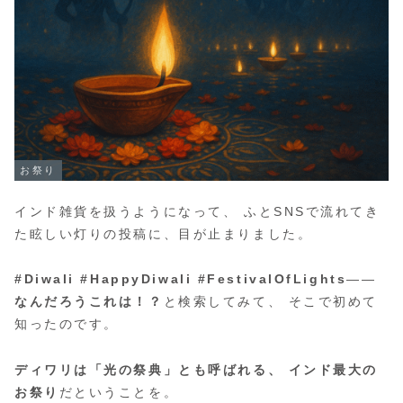
お祭り
インド雑貨を扱うようになって、 ふとSNSで流れてき
た眩しい灯りの投稿に、目が止まりました。
#Diwali #HappyDiwali #FestivalOfLights
――
なんだろうこれは！？
と検索してみて、 そこで初めて
知ったのです。
ディワリは「光の祭典」とも呼ばれる、 インド最大の
お祭り
だということを。