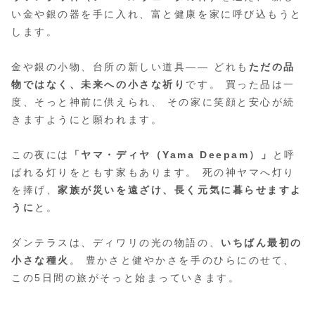
い金や銀の器を手に入れ、富と健康を家に呼び込もうと
します。
金や銀の小物、台所の新しい道具―― どれも
ただの品
物ではなく、未来への小さな祈り
です。 買った品は一
度、そっと神前に供えられ、 その家に笑顔と安心が続
きますようにと願われます。
この夜には
「ヤマ・ディヤ（Yama Deepam）」
と呼
ばれる灯りをともす家もあります。 死の神ヤマへ灯り
を捧げ、
家族が災いを遠ざけ、長く元気に暮らせますよ
うに
と。
ダンテラスは、ディワリの光の物語の、
いちばん最初の
小さな種火
。 豊かさと健やかさを手のひらにのせて、
この5日間の旅がそっと始まっていきます。