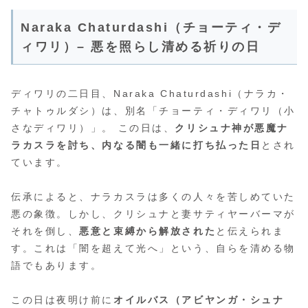
Naraka Chaturdashi（チョーティ・デ
ィワリ）– 悪を照らし清める祈りの日
ディワリの二日目、Naraka Chaturdashi（ナラカ・
チャトゥルダシ）は、別名「チョーティ・ディワリ（小
さなディワリ）」。 この日は、
クリシュナ神が悪魔ナ
ラカスラを討ち、内なる闇も一緒に打ち払った日
とされ
ています。
伝承によると、ナラカスラは多くの人々を苦しめていた
悪の象徴。しかし、クリシュナと妻サティヤーバーマが
それを倒し、
悪意と束縛から解放された
と伝えられま
す。これは「闇を超えて光へ」という、自らを清める物
語でもあります。
この日は夜明け前に
オイルバス（アビヤンガ・シュナ