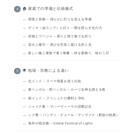
🏠 家庭での準備と伝統儀式
掃除と装飾 – 清らかに灯りを迎える準備
ディヤ（油ランプ）と灯り – 闇を照らす光の力
供物とプージャ – 香りと味で奏でる祈り
花火と爆竹 – 喜びを空高く届ける音と光
新しい服と家族で集う晩餐 – 絆を着飾り、味わう日
🌍 地域・宗教による違い
北インド – ラーマ帰還を祝う伝統
東ベンガル・西ベンガル – カーリ女神を讃える夜
南インド – クリシュナの勝利と浄化
ジャイナ教 – マハーヴィーラの涅槃記念
シク教 – バンディ・チョール・ディヴァス（釈放の祝典）
海外や他宗教 – Global Festival of Lights