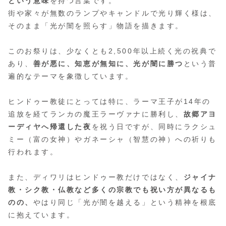
という意味
を持つ言葉です。
街や家々が無数のランプやキャンドルで光り輝く様は、
そのまま「光が闇を照らす」物語を描きます。
このお祭りは、少なくとも
2,500年以上続く光の祝典
で
あり、
善が悪に、知恵が無知に、光が闇に勝つ
という普
遍的なテーマを象徴しています。
ヒンドゥー教徒にとっては特に、ラーマ王子が14年の
追放を経てランカの魔王ラーヴァナに勝利し、
故郷アヨ
ーディヤへ帰還した夜
を祝う日ですが、同時にラクシュ
ミー（富の女神）やガネーシャ（智慧の神）への祈りも
行われます。
また、ディワリはヒンドゥー教だけではなく、
ジャイナ
教・シク教・仏教など多くの宗教でも祝い方が異なるも
のの、
やはり同じ「光が闇を越える」という精神を根底
に抱えています。