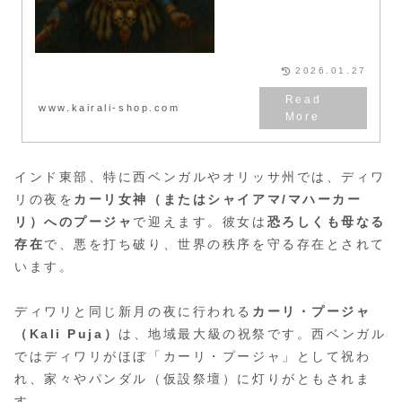
2026.01.27
www.kairali-shop.com
インド東部、特に西ベンガルやオリッサ州では、ディワ
リの夜を
カーリ女神（またはシャイアマ/マハーカー
リ）へのプージャ
で迎えます。彼女は
恐ろしくも母なる
存在
で、悪を打ち破り、世界の秩序を守る存在とされて
います。
ディワリと同じ新月の夜に行われる
カーリ・プージャ
（Kali Puja）
は、地域最大級の祝祭です。西ベンガル
ではディワリがほぼ「カーリ・プージャ」として祝わ
れ、家々やパンダル（仮設祭壇）に灯りがともされま
す。