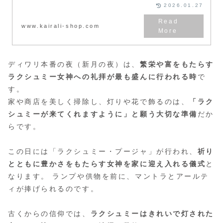
2026.01.27
www.kairali-shop.com
ディワリ本番の夜（新月の夜）は、
繁栄や富をもたらす
ラクシュミー女神への礼拝が最も盛んに行われる時
で
す。
家や商店を美しく掃除し、灯りや花で飾るのは、
「ラク
シュミーが来てくれますように」と願う大切な準備
だか
らです。
この日には「ラクシュミー・プージャ」が行われ、
祈り
とともに豊かさをもたらす女神を家に迎え入れる儀式
と
なります。 ランプや供物を前に、マントラとアールテ
ィが捧げられるのです。
古くからの信仰では、
ラクシュミーはきれいで灯された