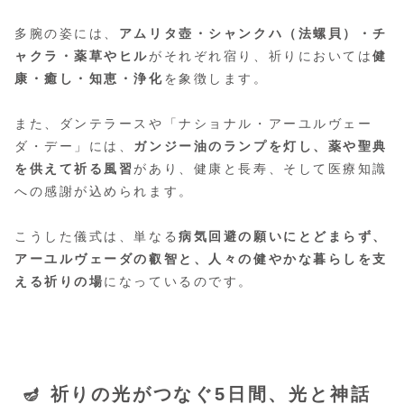
多腕の姿には、
アムリタ壺・シャンクハ（法螺貝）・チ
ャクラ・薬草やヒル
がそれぞれ宿り、祈りにおいては
健
康・癒し・知恵・浄化
を象徴します。
また、ダンテラースや「ナショナル・アーユルヴェー
ダ・デー」には、
ガンジー油のランプを灯し、薬や聖典
を供えて祈る風習
があり、健康と長寿、そして医療知識
への感謝が込められます。
こうした儀式は、単なる
病気回避の願いにとどまらず、
アーユルヴェーダの叡智と、人々の健やかな暮らしを支
える祈りの場
になっているのです。
🪔 祈りの光がつなぐ5日間、光と神話