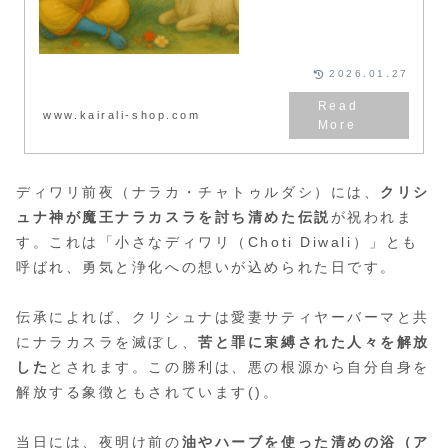
2026.01.27
www.kairali-shop.com
ディワリ前夜（ナラカ・チャトゥルダシ）には、
クリシ
ュナ神が魔王ナラカスラを討ち清めた伝説
が祝われま
す。これは「小さなディワリ（Choti Diwali）」とも
呼ばれ、勇気と浄化への想いが込められた日です。
伝承によれば、クリシュナは愛妻サティヤーバーマと共
にナラカスラを滅ぼし、
苦と罪に束縛された人々を解放
した
とされます。この勝利は、悪の根源から自分自身を
解放する象徴ともされています()。
当日には、夜明け前の
油やハーブを使った清めの浴（ア