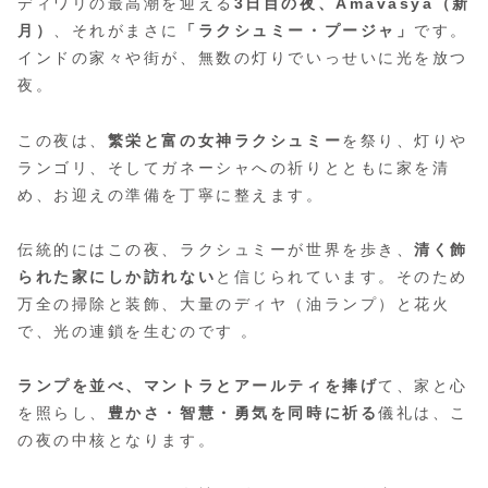
ディワリの最高潮を迎える
3日目の夜、Amavasya（新
月）
、それがまさに
「ラクシュミー・プージャ」
です。
インドの家々や街が、無数の灯りでいっせいに光を放つ
夜。
この夜は、
繁栄と富の女神ラクシュミー
を祭り、灯りや
ランゴリ、そしてガネーシャへの祈りとともに家を清
め、お迎えの準備を丁寧に整えます。
伝統的にはこの夜、ラクシュミーが世界を歩き、
清く飾
られた家にしか訪れない
と信じられています。そのため
万全の掃除と装飾、大量のディヤ（油ランプ）と花火
で、光の連鎖を生むのです 。
ランプを並べ、マントラとアールティを捧げ
て、家と心
を照らし、
豊かさ・智慧・勇気を同時に祈る
儀礼は、こ
の夜の中核となります。