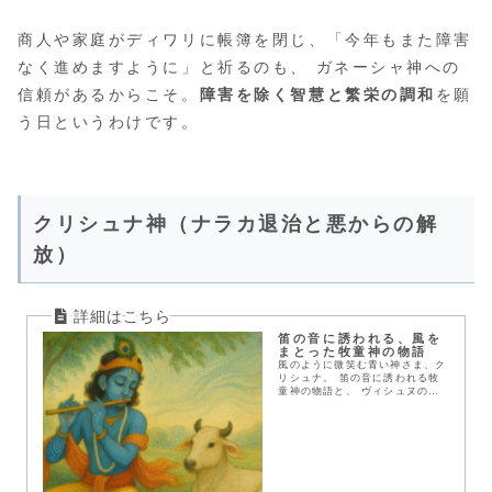
商人や家庭がディワリに帳簿を閉じ、「今年もまた障害
なく進めますように」と祈るのも、 ガネーシャ神への
信頼があるからこそ。
障害を除く智慧と繁栄の調和
を願
う日というわけです。
クリシュナ神（ナラカ退治と悪からの解
放）
笛の音に誘われる、風を
まとった牧童神の物語
風のように微笑む青い神さま、ク
リシュナ。 笛の音に誘われる牧
童神の物語と、 ヴィシュヌの化
身として人々に愛され続ける信仰
をひもときます。