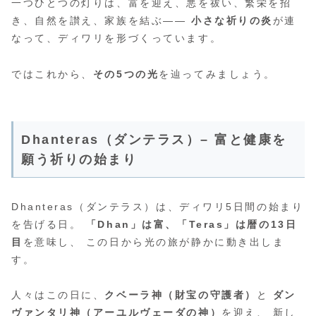
一つひとつの灯りは、富を迎え、悪を祓い、繁栄を招
き、自然を讃え、家族を結ぶ――
小さな祈りの炎
が連
なって、ディワリを形づくっています。
ではこれから、
その5つの光
を辿ってみましょう。
Dhanteras（ダンテラス）– 富と健康を
願う祈りの始まり
Dhanteras（ダンテラス）は、ディワリ5日間の始まり
を告げる日。
「Dhan」は富、「Teras」は暦の13日
目
を意味し、 この日から光の旅が静かに動き出しま
す。
人々はこの日に、
クベーラ神（財宝の守護者）
と
ダン
ヴァンタリ神（アーユルヴェーダの神）
を迎え、 新し