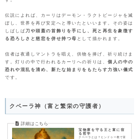
伝説によれば、カーリはデーモン・ラクトビージャを滅
ぼし、世界を再び安定へと導いたといいます。その姿は
しばしば
刀や頭蓋の首飾りを手にし、死と再生を象徴す
る恐ろしさと慈悲を併せ持つ母
として描かれます。
信者は夜通しマントラを唱え、供物を捧げ、祈り続けま
す。灯りの中で行われるカーリへの祈りは、
個人の中の
恐れや混乱を清め、新たな始まりをもたらす力強い儀式
です。
クベーラ神（富と繁栄の守護者）
宝物庫を守る王と富に宿
る哲学
クベーラとは？ヒンドゥー教で富