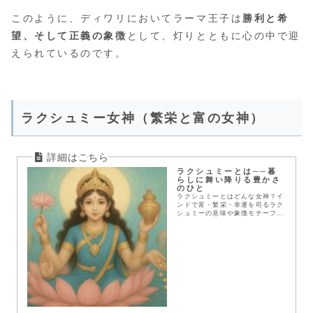
このように、ディワリにおいてラーマ王子は
勝利と希
望、そして正義の象徴
として、灯りとともに心の中で迎
えられているのです。
ラクシュミー女神（繁栄と富の女神）
ラクシュミーとは──暮
らしに舞い降りる豊かさ
のひと
ラクシュミーとはどんな女神？イ
ンドで富・繁栄・幸運を司るラク
シュミーの意味や象徴モチーフを
解説。暮らしに取り入れる祈り
と、南インドならではの信仰の形
も紹介します。