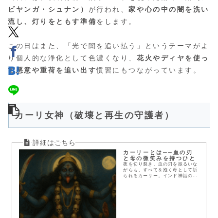
ビヤンガ・シュナン）
が行われ、
家や心の中の闇を洗い
流し、灯りをともす準備
をします。
この日はまた、「光で闇を追い払う」というテーマがよ
り個人的な浄化として色濃くなり、
花火やディヤを使っ
て悪意や重荷を追い出す
慣習にもつながっています。
カーリ女神（破壊と再生の守護者）
カーリーとは──血の刃
と母の微笑みを持つひと
夜を切り裂き、血の刃を振るいな
がらも、すべてを抱く母として祈
られるカーリー。インド神話の物
語と信仰を辿り、恐れの奥にある
救いを探ります。