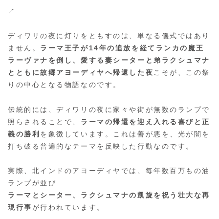
↗
ディワリの夜に灯りをともすのは、単なる儀式ではあり
ません。
ラーマ王子が14年の追放を経てランカの魔王
ラーヴァナを倒し、愛する妻シーターと弟ラクシュマナ
とともに故郷アヨーディヤへ帰還した夜
こそが、この祭
りの中心となる物語なのです。
伝統的には、ディワリの夜に家々や街が無数のランプで
照らされることで、
ラーマの帰還を迎え入れる喜びと正
義の勝利
を象徴しています。これは善が悪を、光が闇を
打ち破る普遍的なテーマを反映した行動なのです。
実際、北インドのアヨーディヤでは、毎年数百万もの油
ランプが並び
ラーマとシーター、ラクシュマナの凱旋を祝う壮大な再
現行事
が行われています。