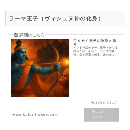
ラーマ王子（ヴィシュヌ神の化身）
弓を抱く王子の物語と祈
り
インド神話のラーマ王子をめぐる
物語と祈りを紹介。弓と矢の象
徴、森と帰還の伝承、光の祭りと
信仰を詳しく解説します。
2026.01.27
www.kairali-shop.com