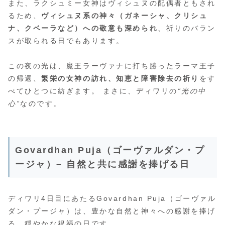
また、ラクシュミー女神はヴィシュヌの配偶者ともされ
るため、
ヴィシュヌ系の神々（ガネーシャ、クリシュ
ナ、クベーラなど）への敬意も深められ
、祈りのバラン
スが取られる日でもあります。
この夜の光は、魔王ラーヴァナに打ち勝ったラーマ王子
の帰還、
繁栄の女神の訪れ、知恵と障害除去の祈り
をす
べてひとつに紡ぎます。 まさに、ディワリの
“光の中
心”
なのです。
Govardhan Puja（ゴーヴァルダン・プ
ージャ）– 自然と共に感謝を捧げる日
ディワリ4日目にあたるGovardhan Puja（ゴーヴァル
ダン・プージャ）は、豊かな自然と神々への感謝を捧げ
る、穏やかな祝福の日です。