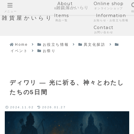
About
Online shop
雑貨屋かいらり
私たちについて
オンラインショップ
メニュー
Items
Information
雑貨屋かいらり
商品一覧
お知らせ・お役立ち情報
Contact
お問い合わせ
Home
お役立ち情報
異文化探訪
イベント
お祭り
ディワリ — 光に祈る、神々とわたし
たちの5日間
2024.11.02
2026.01.27