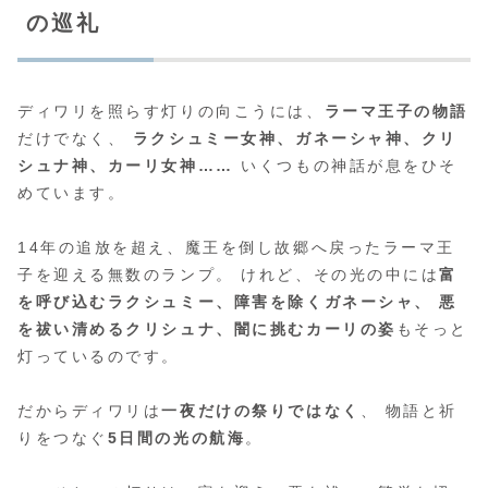
の巡礼
ディワリを照らす灯りの向こうには、
ラーマ王子の物語
だけでなく、
ラクシュミー女神、ガネーシャ神、クリ
シュナ神、カーリ女神……
いくつもの神話が息をひそ
めています。
14年の追放を超え、魔王を倒し故郷へ戻ったラーマ王
子を迎える無数のランプ。 けれど、その光の中には
富
を呼び込むラクシュミー、障害を除くガネーシャ、 悪
を祓い清めるクリシュナ、闇に挑むカーリの姿
もそっと
灯っているのです。
だからディワリは
一夜だけの祭りではなく
、 物語と祈
りをつなぐ
5日間の光の航海
。