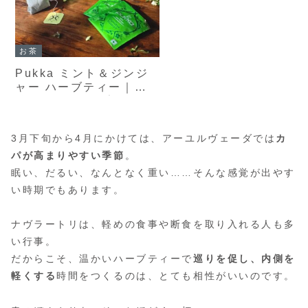
お茶
Pukka ミント＆ジンジ
ャー ハーブティー｜食
後や気分転換に寄り添う
爽快ブレンド（25包）
3月下旬から4月にかけては、アーユルヴェーダでは
カ
パが高まりやすい季節
。
眠い、だるい、なんとなく重い……そんな感覚が出やす
い時期でもあります。
ナヴラートリは、軽めの食事や断食を取り入れる人も多
い行事。
だからこそ、温かいハーブティーで
巡りを促し、内側を
軽くする
時間をつくるのは、とても相性がいいのです。