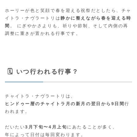
ホーリーが色と笑顔で春を迎える祝祭だとしたら、チャ
イトラ・ナヴラートリは
静かに整えながら春を迎える時
間
。 にぎやかさよりも、祈りや節制、そして内側の再
調整に重きが置かれる行事です。
🗓️ いつ行われる行事？
チャイトラ・ナヴラートリは、
ヒンドゥー暦のチャイトラ月の新月の翌日から9日間
行
われます。
だいたい
3月下旬〜4月上旬
にあたることが多く、
年によって日付は毎回変わります。