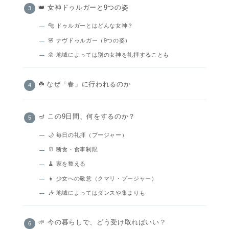
👑 女神ドゥルガーと9つの姿
🐅 ドゥルガーとはどんな女神？
🌸 ナヴドゥルガー（9つの姿）
🌼 地域によっては別の女神を礼拝することも
☘️ なぜ「春」に行われるのか
🪔 この9日間、何をするのか？
🌙 毎日の礼拝（プージャー）
🥛 断食・食事制限
🧹 家を整える
👧 少女への敬意（クマリ・プージャー）
🎶 地域によってはダンスや集まりも
🌱 今の暮らしで、どう受け取ればいい？