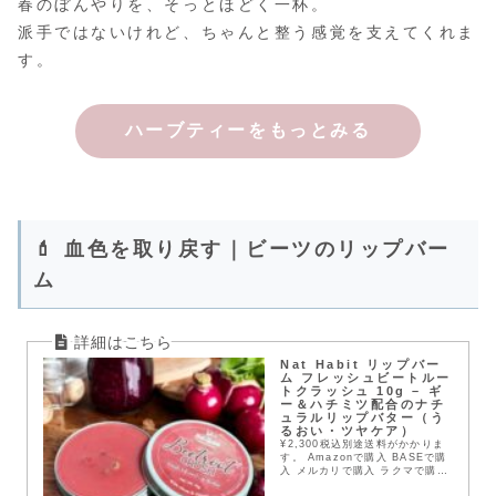
春のぼんやりを、そっとほどく一杯。
派手ではないけれど、ちゃんと整う感覚を支えてくれま
す。
ハーブティーをもっとみる
💄 血色を取り戻す｜ビーツのリップバー
ム
Nat Habit リップバー
ム フレッシュビートルー
トクラッシュ 10g – ギ
ー＆ハチミツ配合のナチ
ュラルリップバター（う
るおい・ツヤケア）
¥2,300税込別途送料がかかりま
す。 Amazonで購入 BASEで購
入 メルカリで購入 ラクマで購入
Yahoo!フリマで購入インド発の