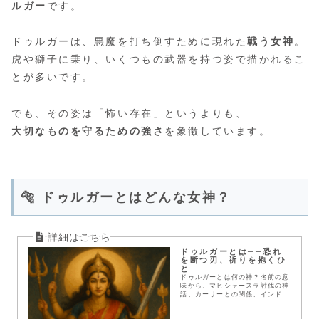
ルガー
です。
ドゥルガーは、悪魔を打ち倒すために現れた
戦う女神
。
虎や獅子に乗り、いくつもの武器を持つ姿で描かれるこ
とが多いです。
でも、その姿は「怖い存在」というよりも、
大切なものを守るための強さ
を象徴しています。
🐅 ドゥルガーとはどんな女神？
ドゥルガーとは──恐れ
を断つ刃、祈りを抱くひ
と
ドゥルガーとは何の神？名前の意
味から、マヒシャースラ討伐の神
話、カーリーとの関係、インドで
の信仰や象徴モチーフまで、恐れ
を断つ女神の役割をわかりやすく