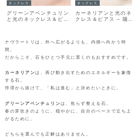
ネックレス
ネックレス
グリーンアベンチュリン
カーネリアンと光のネ
と光のネックレス＆ピア
クレス＆ピアス – 陽だ
ス – 朝露色ストーンの
まり色ストーンの透明
透明感セット
セット
ナヴラートリは、外へ広がるよりも、内側へ向かう時
間。
だからこそ、石をひとつ手元に置くのもおすすめです。
カーネリアン
は、再び動き出すためのエネルギーを象徴
する石。
停滞から抜けて、「私は進む」と決めたいときに。
グリーンアベンチュリン
は、焦らず整える石。
春の芽吹きのように、穏やかに、自分のペースで立ち上
がるために。
どちらを選んでも正解はありません。