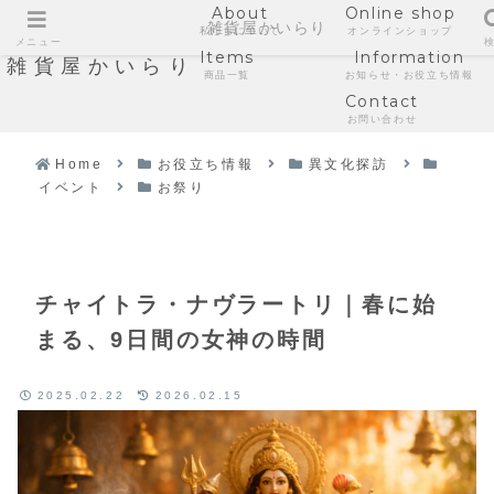
About
Online shop
雑貨屋かいらり
私たちについて
オンラインショップ
メニュー
Items
Information
雑貨屋かいらり
商品一覧
お知らせ・お役立ち情報
Contact
お問い合わせ
Home
お役立ち情報
異文化探訪
イベント
お祭り
チャイトラ・ナヴラートリ｜春に始
まる、9日間の女神の時間
2025.02.22
2026.02.15