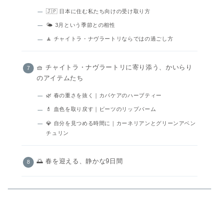
🇯🇵 日本に住む私たち向けの受け取り方
🌤️ 3月という季節との相性
🧘 チャイトラ・ナヴラートリならではの過ごし方
🧺 チャイトラ・ナヴラートリに寄り添う、かいらり
のアイテムたち
🌿 春の重さを抜く｜カパケアのハーブティー
💄 血色を取り戻す｜ビーツのリップバーム
💎 自分を見つめる時間に｜カーネリアンとグリーンアベン
チュリン
🌅 春を迎える、静かな9日間