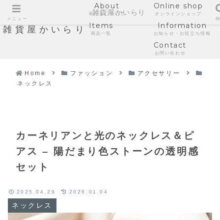
About
Online shop
雑貨屋かいらり
私たちについて
オンラインショップ
メニュー
Items
Information
雑貨屋かいらり
商品一覧
お知らせ・お役立ち情報
Contact
お問い合わせ
Home
ファッション
アクセサリー
ネックレス
カーネリアンと光のネックレス＆ピ
アス – 陽だまり色ストーンの透明感
セット
2025.04.29
2026.01.04
ネックレス