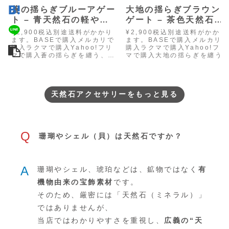
蒼の揺らぎブルーアゲー
大地の揺らぎブラウン
ト – 青天然石の軽やか
ゲート – 茶色天然石の
ネックレス＆ピアス
軽やかネックレス＆ピ
¥2,900税込別途送料がかかり
¥2,900税込別途送料がかかり
ス
ます。BASEで購入メルカリで
ます。BASEで購入メルカリ
購入ラクマで購入Yahoo!フリ
購入ラクマで購入Yahoo!フリ
マで購入蒼の揺らぎを纏う、静
マで購入大地の揺らぎを纏う
かで澄んだきらめき。ブルーア
軽やかなきらめき。ブラウン
ゲート（天然メノウ）を、ワイ
ゲート（天然メノウ）を、ワ
ヤーの線で軽やかに繋い…
ヤーの線で軽やかに繋い…
天然石アクセサリーをもっと見る
Q
珊瑚やシェル（貝）は天然石ですか？
A
珊瑚やシェル、琥珀などは、鉱物ではなく
有
機物由来の宝飾素材
です。
そのため、厳密には「天然石（ミネラル）」
ではありませんが、
当店ではわかりやすさを重視し、
広義の“天