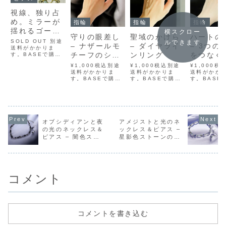
視線、独り占
め。ミラーが
指輪
指輪
指輪
揺れるゴージ
横スクロー
守りの眼差し
聖域のかけら
ハートの
ャスピアス –
SOLD OUT 別途
ルできます
– ナザールモ
– ダイヤライ
– 3つの
ゴールド／シ
送料がかかりま
チーフのシル
ンリング
をつなぐ
す。BASEで購入
ルバー
メルカリで購入ラ
バーリング
グ
¥1,000税込別途
¥1,000税込別途
¥1,000税
（7cm）
クマで購入
送料がかかりま
送料がかかりま
送料がかか
Yahoo!フリマで
す。BASEで購入
す。BASEで購入
す。BASE
購入大人気のパー
メルカリで購入ラ
メルカリで購入ラ
メルカリで
ティーウェアに欠
クマで購入
クマで購入
クマで購入
かせない大ぶりミ
Yahoo!フリマで
Yahoo!フリマで
Yahoo!フ
ラーピアスが登場
購入インド・ケラ
購入ふたつのダイ
購入3つの
しました！インポ
ラで親しまれてい
ヤ型が指先を挟み
ストーンが
ート品でありなが
る“ナザール”のモ
込むように寄り添
のラインに
ら、手ごろな価格
オブシディアンと夜
アメジストと光のネ
チーフを思わせ
う、印象的なライ
寄り添うよ
で手に入れること
の光のネックレス＆
ックレス＆ピアス –
る、印象的な眼差
ンリング。小さな
んだ、可憐
ができる贅沢...
ピアス – 闇色スト
星影色ストーンの透
しがモチーフのシ
ストーンがさりげ
感のあるゴ
ルバーリングで
なく埋め込まれ、
リングです
ーンの透明感セット
明感セット
す。中央には黒い
繊細な輝きが手元
ぞれのハー
石を中心に放射
にそっと宿りま...
まるで過去・
状...
コメント
コメントを書き込む