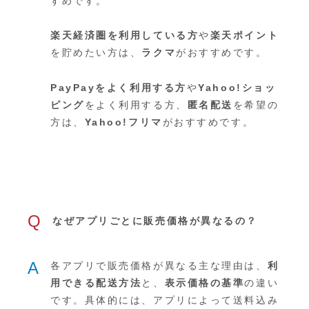
すめです。
楽天経済圏を利用している方
や
楽天ポイント
を貯めたい方は、
ラクマ
がおすすめです。
PayPayをよく利用する方
や
Yahoo!ショッ
ピング
をよく利用する方、
匿名配送
を希望の
方は、
Yahoo!フリマ
がおすすめです。
Q
なぜアプリごとに販売価格が異なるの？
A
各アプリで販売価格が異なる主な理由は、
利
用できる配送方法
と、
表示価格の基準
の違い
です。具体的には、アプリによって送料込み