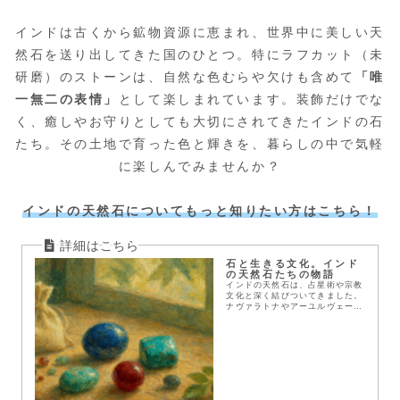
インドは古くから鉱物資源に恵まれ、世界中に美しい天
然石を送り出してきた国のひとつ。特にラフカット（未
研磨）のストーンは、自然な色むらや欠けも含めて
「唯
一無二の表情」
として楽しまれています。装飾だけでな
く、癒しやお守りとしても大切にされてきたインドの石
たち。その土地で育った色と輝きを、暮らしの中で気軽
に楽しんでみませんか？
インドの天然石についてもっと知りたい方はこちら！
石と生きる文化。インド
の天然石たちの物語
インドの天然石は、占星術や宗教
文化と深く結びついてきました。
ナヴァラトナやアーユルヴェーダ
との関係、代表的な石たちの意味
を初心者向けにわかりやすく解説
します。