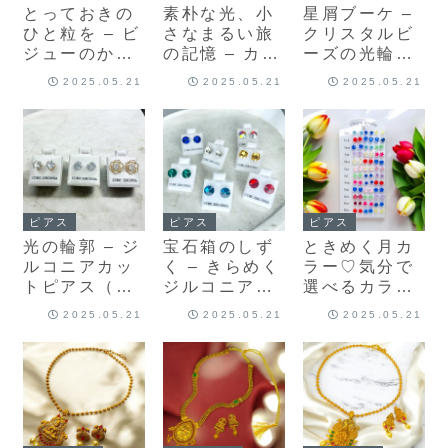
とっておきの
素朴な光、小
星屑ブーケ –
ひと粒を – ビ
さなまるい旅
クリスタルビ
ジューのかた
の記憶 – カラ
ーズの光輪ピ
ちピアス（選
ーカボション
アス
2025.05.21
2025.05.21
2025.05.21
べる9種）
ピアス（選べ
る2色）
ピアス
ピアス
ピアス
光の輪郭 – ジ
宝石箱のしず
ときめく月カ
ルコニアカッ
く – きらめく
ラー♡気分で
トピアス（選
ジルコニアピ
選べるカラフ
べる3種）
アス
ル誕生石風ピ
2025.05.21
2025.05.21
2025.05.21
アス