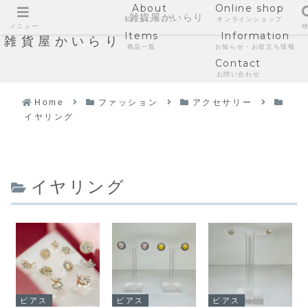
About
Online shop
雑貨屋かいらり
私たちについて
オンラインショップ
メニュー
Items
Information
雑貨屋かいらり
商品一覧
お知らせ・お役立ち情報
Contact
お問い合わせ
Home
ファッション
アクセサリー
イヤリング
イヤリング
ピアス
ピアス
ピアス