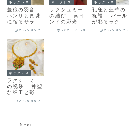
ネックレス
ネックレス
ネックレス
豊穣の羽音 –
ラクシュミー
孔雀と蓮華の
ハンサと真珠
の結び – 南イ
祝福 – パール
に宿るサラス
ンドの彩光ネ
が彩るラクシ
ヴァティーの
ックレス＆ピ
ュミーのネッ
2025.05.20
2025.05.20
2025.05.20
ネックレス＆
アス
クレス＆ピア
ピアス
ス
ネックレス
ラクシュミー
の祝祭 – 神聖
な細工と彩玉
のネックレス
2025.05.20
＆ピアス
Next