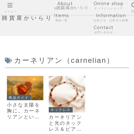
About
Online shop
雑貨屋かいらり
私たちについて
オンラインショップ
メニュー
Items
Information
雑貨屋かいらり
商品一覧
お知らせ・お役立ち情報
Contact
お問い合わせ
カーネリアン（carnelian）
商品ガイド
小さな太陽を
ネックレス
胸に。カーネ
リアンという
カーネリアン
石。
と光のネック
レス＆ピアス