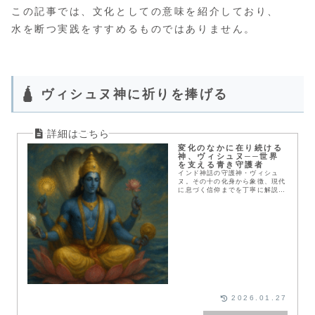
この記事では、文化としての意味を紹介しており、
水を断つ実践をすすめるものではありません。
🛕 ヴィシュヌ神に祈りを捧げる
変化のなかに在り続ける
神、ヴィシュヌ──世界
を支える青き守護者
インド神話の守護神・ヴィシュ
ヌ。その十の化身から象徴、現代
に息づく信仰までを丁寧に解説。
変化と調和を司る神の本質に迫り
ます。
2026.01.27