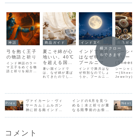
神話
商品ガイド
インド文化
商品ガイ
横スクロー
弓を抱く王子
夏こそ綿が心
インドで満月
シーシャ
ルできます
の物語と祈り
地いい。40℃
はなぜ特別？
エリー
を超える国イ
プールニマー
(Sheesh
インド神話のラー
マ王子をめぐる物
ンドから学ぶ
に込められた
Jewelry
暑い国インドで
インドで満月はな
シーシャジ
語と祈りを紹介。
布の知恵
は、なぜ綿が選ば
祈りと月の話
ぜ特別なのでしょ
さな鏡が
ー(Sheesh
弓と矢の象徴、森
れてきたのでしょ
うか。プールニマ
Jewelry
なすイン
と帰還の伝承、光
うか？気候だけで
ーの意味や満月に
発の伝統的
の祭りと信仰を詳
輝き
なく、歴史や暮ら
行われる祈り、ス
サリー。小
しく解説します。
し、布文化との関
ピリチュアルな意
と繊細なデ
わりをやさしく解
味、ヒンドゥー
が魅力のア
説。ブロックプリ
教・仏教・イスラ
の特徴や歴
ヴァイカーシ・ヴィ
ントがコットンに
インドの6月を見つ
ム教で異なる月の
び方を徹底
多い理由もあわせ
受け止め方をやさ
伝統と現代
サーカム｜ムルガン
める｜水と祈りが重
てご紹介します。
しく紹介します。
を楽しんで
神に祈る南インドの
なる雨季前のお祭り
んか？
光と献身の祭り
カレンダー
コメント