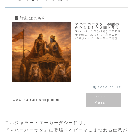
マハーバーラタ｜神話の
かたちをした人間ドラマ
マハーバーラタとは何か？兄弟戦
争を軸に、あらすじ・主要人物・
バガヴァッド・ギーターの思想ま
でをやさしく解説。善悪が単純で
はない“人間の物語”として、現代
にも読み継がれる理由を紹介しま
す
2026.02.17
www.kairali-shop.com
ニルジャラー・エーカーダシーには、
『マハーバーラタ』に登場するビーマにまつわる伝承が