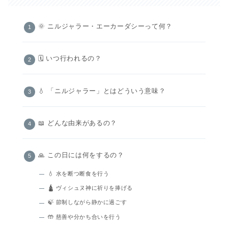
🌞 ニルジャラー・エーカーダシーって何？
🗓️ いつ行われるの？
💧 「ニルジャラー」とはどういう意味？
📖 どんな由来があるの？
🙏 この日には何をするの？
💧 水を断つ断食を行う
🛕 ヴィシュヌ神に祈りを捧げる
🍃 節制しながら静かに過ごす
🤲 慈善や分かち合いを行う