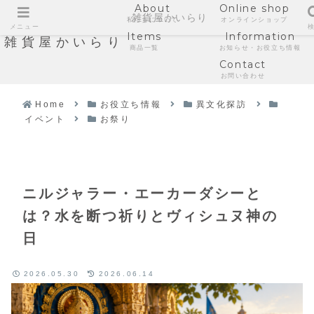
About
Online shop
雑貨屋かいらり
私たちについて
オンラインショップ
メニュー
Items
Information
雑貨屋かいらり
商品一覧
お知らせ・お役立ち情報
Contact
お問い合わせ
Home
お役立ち情報
異文化探訪
イベント
お祭り
ニルジャラー・エーカーダシーと
は？水を断つ祈りとヴィシュヌ神の
日
2026.05.30
2026.06.14