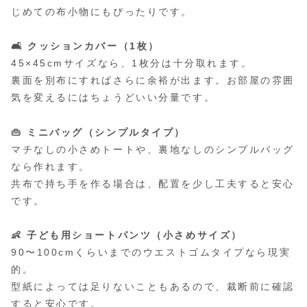
じめての布小物にもぴったりです。
🛋 クッションカバー（1枚）
45×45cmサイズなら、1枚分は十分取れます。
裏面を別布にすればさらに余裕が出ます。お部屋の雰囲
気を変えるにはちょうどいい分量です。
👜 ミニバッグ（シンプルタイプ）
マチなしの小さめトートや、裏地なしのシンプルバッグ
なら作れます。
共布で持ち手を作る場合は、配置を少し工夫すると安心
です。
👶 子ども用ショートパンツ（小さめサイズ）
90〜100cmくらいまでのウエストゴムタイプなら現実
的。
型紙によっては足りないこともあるので、裁断前に確認
すると安心です。