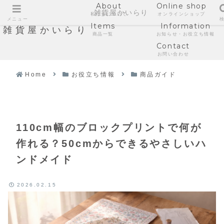
About
Online shop
雑貨屋かいらり
私たちについて
オンラインショップ
メニュー
Items
Information
雑貨屋かいらり
商品一覧
お知らせ・お役立ち情報
Contact
お問い合わせ
Home
お役立ち情報
商品ガイド
110cm幅のブロックプリントで何が
作れる？50cmからできるやさしいハ
ンドメイド
2026.02.15