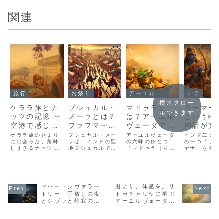
関連
旅行
お祭り
アーユルヴェーダ
神話
横スクロー
ケララ旅とナ
プシュカル・
マドゥラと
ラーマー
ルできます
ッツの記憶 ー
メーラとは？
は？アーユル
という物
空港で感じ
ブラフマー神
ヴェーダで
神話が文
た、香ばしい
とインド文化
「甘味」とさ
なってい
ケララ旅の始まり
プシュカル・メー
アーユルヴェーダ
インド二大
異国の優しさ
に出会った、美味
が織りなす魅
ラは、インドの聖
れる味の意味
の六味のひとつ
で
の一つ「ラ
しすぎるナッツの
地プシュカルで開
「マドゥラ（甘
ヤナ」を初
力的なフェス
記憶。空港で手渡
催される伝統的な
味）」とはどんな
けに紹介。
ティバル
された塩味＆ブラ
キャメルフェア。
味なのでしょう
全体像、登
ックペッパーのカ
ブラフマー寺院へ
か。体や心への働
物、伝えた
シューナッツ、旅
の巡礼者やラクダ
き、ドーシャとの
マ、ディー
の始まりにに贈ら
市、民族舞踊な
関係、甘味を持つ
ーなど祝祭
れたピスタチオ。
マハー・シヴァラー
ど、多彩なインド
暦より、体感を。リ
食べ物やハーブな
わり、東南
異国の優しさを感
文化が体感できる
ど、アーユルヴェ
に伝わった
トリー｜手放しの夜
トゥチャリヤに学ぶ
じたナッツの魅力
魅力満載の祭りで
ーダの考え方をわ
もわかりま
とシヴァと静寂の季
アーユルヴェーダの
を綴ります。
す。
かりやすく紹介し
節の話
季節観
ます。