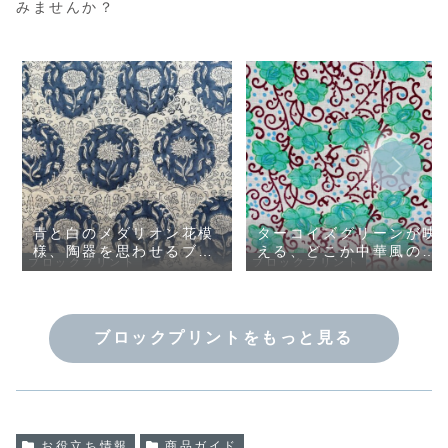
みませんか？
青と白のメダリオン花模
ターコイズグリーンが映
様、陶器を思わせるブロ
える、どこか中華風の花
ブロックプリント
ブロックプリント
ックプリント布 インド
模様ブロックプリント布
手仕事のコットン生地｜
インド手仕事のコットン
幅110cm・50cm単位販
生地｜幅110cm・50cm
売
単位販売
ブロックプリントをもっと見る
お役立ち情報
商品ガイド