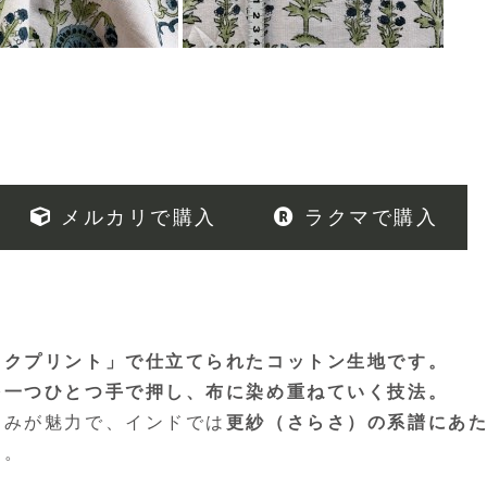
メルカリで購入
ラクマで購入
ックプリント」で仕立てられたコットン生地です。
を一つひとつ手で押し、布に染め重ねていく技法。
じみが魅力で、インドでは
更紗（さらさ）の系譜にあ
す。