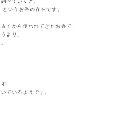
を調べていくと、
」
というお香の存在です。
で古くから使われてきたお香で、
いうより、
的。
残す
づいているようです。
、