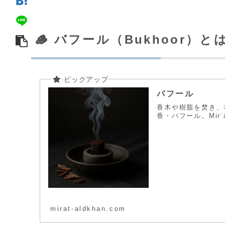
🪵 バフール（Bukhoor）と
バフール
香木や樹脂を焚き、
香・バフール。Mirʾ
mirat-aldkhan.com