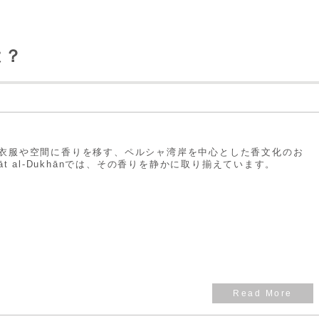
は？
衣服や空間に香りを移す、ペルシャ湾岸を中心とした香文化のお
āt al-Dukhānでは、その香りを静かに取り揃えています。