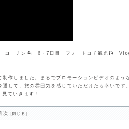
，コーチン🏝️ 6・7日目 フォートコチ観光🎣 Vlo
って制作しました。まるでプロモーションビデオのよう
を通して、旅の雰囲気を感じていただけたら幸いです
く見ていきます！
目次