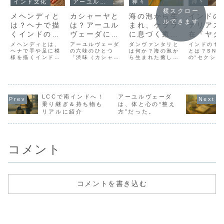
インド文化
アーユルヴェーダ
神々
神々
横スクロー
メヘンディと
カシャーヤと
海の泡から生
インドの
ルできます
は？ヘナで描
は？アーユル
まれ、ケララ
テリアス
くインドの模
ヴェーダにお
に息づく癒し
在『ヤク
様と結婚式に
ける渋味の役
の守護者
ー』って
メヘンディとは、
アーユルヴェーダ
ダンヴァンタリと
インドのヤ
込められた意
ヘナで手や足に模
割と整え方
の六味のひとつ
は何か？海の泡か
味や歴史
とは？SNS
様を描くインドの
「渋味（カシャー
ら生まれた癒しの
の“セクシー
味
ンド文化
装飾文化。結婚式
ヤ）」とは？体を
神が、ケララのア
古代の像”の
ける象徴
やお祭りで描かれ
引き締める作用や
ーユルヴェーダ文
豊穣や自然
る理由、模様に込
ドーシャへの影
化に息づく姿と、
としてイン
る
められた意味、ヘ
響、日常にある食
神話・寺院・薬草
に根付くヤ
ナタトゥーとの違
べ物やハーブま
の物語をやさしく
の意味と歴
いや注意点をやさ
LCCで南インドへ！
で、暮らしに取り
アーユルヴェーダ
辿ります。
説。ヤクシ
しく解説します。
入れやすい形でや
められた神
乗り継ぎ＆持ち物も
は、体と心の“整え
さしく解説しま
力に迫りま
リアルに紹介
方”だった。
す。
コメント
コメントを書き込む