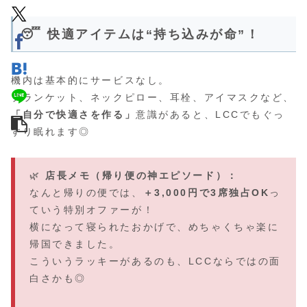
😴 快適アイテムは“持ち込みが命”！
機内は基本的にサービスなし。
ブランケット、ネックピロー、耳栓、アイマスクなど、
「自分で快適さを作る」
意識があると、LCCでもぐっ
すり眠れます◎
🌿
店長メモ（帰り便の神エピソード）：
なんと帰りの便では、
＋3,000円で3席独占OK
っ
ていう特別オファーが！
横になって寝られたおかげで、めちゃくちゃ楽に
帰国できました。
こういうラッキーがあるのも、LCCならではの面
白さかも◎