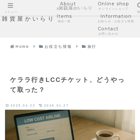
About
Online shop
雑貨屋かいらり
私たちについて
オンラインショップ
メニュー
Items
Information
雑貨屋かいらり
商品一覧
お知らせ・お役立ち情報
Contact
お問い合わせ
Home
お役立ち情報
旅行
ケララ行きLCCチケット、どうやっ
て取った？
2025.04.22
2026.01.27