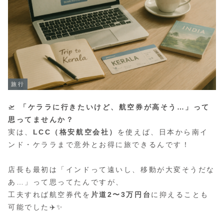
旅行
🛫
「ケララに行きたいけど、航空券が高そう…」って
思ってませんか？
実は、
LCC（格安航空会社）
を使えば、日本から南イ
ンド・ケララまで意外とお得に旅できるんです！
店長も最初は「インドって遠いし、移動が大変そうだな
あ…」って思ってたんですが、
工夫すれば航空券代を
片道2〜3万円台
に抑えることも
可能でした✈️✨