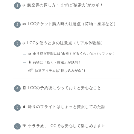
✈️ 航空券の探し方：まずは“検索力”がカギ！
🎫 LCCチケット購入時の注意点（荷物・座席など）
✈️ LCCを使うときの注意点（リアル体験編）
🛫 乗り継ぎ時間には“余裕すぎるくらい”のバッファを！
🧳 荷物は「軽く・厳選」が鉄則！
😴 快適アイテムは“持ち込みが命”！
🧾 LCCの予約後にやっておくと安心なこと
🧳 帰りのフライトはちょっと贅沢してみた話
🌴 ケララ旅、LCCでも安心して楽しめます✨