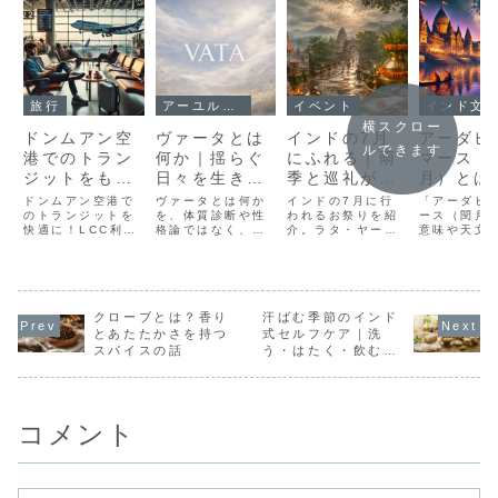
旅行
アーユルヴェーダ
イベント
インド文
横スクロー
ドンムアン空
ヴァータとは
インドの7月
アーダヒ
ルできます
港でのトラン
何か｜揺らぐ
にふれる｜雨
マース（
ジットをもっ
日々を生きる
季と巡礼が深
月）とは
と楽しもう！
ためのアーユ
まるお祭りカ
ンド文化
ドンムアン空港で
ヴァータとは何か
インドの7月に行
「アーダヒ
空港内のみで
のトランジットを
ルヴェーダ入
を、体質診断や性
レンダー
われるお祭りを紹
ける特別
ース（閏月
快適に！LCC利用
格論ではなく、ア
介。ラタ・ヤート
意味や天文
待ち時間を有
門
者向けに、空港内
ーユルヴェーダの
ラー、ボナル祭、
景、2026
効活用する方
で楽しめる過ごし
基本的な考え方か
デーヴシャヤニ
回日程を解
方を徹底解説。フ
ら解説。揺らぎ・
ー・エーカーダシ
ンドゥー教
法
ードコート、マッ
季節・時間帯・サ
ー、グル・プール
な月におす
サージ、ショッピ
ートミヤ（相性）
ニマーなど、雨季
活動や訪れ
ングなど、リーズ
クローブとは？香り
を通して、今の状
汗ばむ季節のインド
と巡礼が深まる季
寺院、イベ
ナブルに時間を有
態を読み取る視点
節の行事をやさし
報もご紹介
とあたたかさを持つ
式セルフケア｜洗
効活用する方法を
をまとめました。
く解説します。
す。インド
スパイスの話
う・はたく・飲む、
紹介。初めての利
宗教の深い
小さな夏支度
用でも安心！
知るための
イド！
コメント