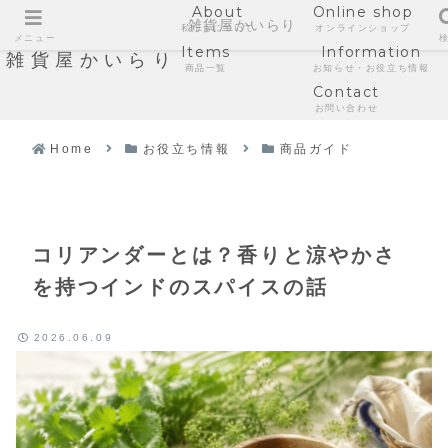
About
Online shop
雑貨屋かいらり
私たちについて
オンラインショップ
メニュー
Items
Information
雑貨屋かいらり
商品一覧
お知らせ・お役立ち情報
Contact
お問い合わせ
Home
お役立ち情報
商品ガイド
コリアンダーとは？香りと涼やかさ
を持つインドのスパイスの話
2026.06.09