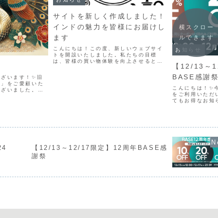
サイトを新しく作成しました！
インドの魅力を皆様にお届けし
横スクロー
ます
ルできます
こんにちは！この度、新しいウェブサイ
お知らせ
トを開設いたしました。私たちの目標
は、皆様の買い物体験を向上させるとと
【12/13～
もに、インドの魅力的な商品や文化をよ
り身近に感じていただける情報をお届け
BASE感謝
ございます！✨旧
することです。インドの魅力あふれる商
り」をご愛顧いた
品と文化を発信インドは、そ...
こんにちは！✨
ございました。皆
をご利用いただ
心より感謝申し上
てもお得なお知
インドの彩り豊か
と、私たちが利
アイテムを通じ
プラットフォー
...
クーポンが発行
がもっと楽しくな
4
【12/13～12/17限定】12周年BASE感
謝祭