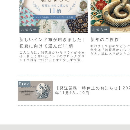
お知らせ
お知らせ
新しいインド布が届きました｜
新年のご挨拶
初夏に向けて選んだ11柄
明けましておめでとう
年中は「雑貨屋かいら
こんにちは、雑貨屋かいらりです🌿今回
だき、誠にありがとう
は、新しく届いたインドのブロックプリ
さまの温かいご支援に
ント生地をご紹介します✨少しずつ選ん
げます。2025年も、
でいた布たちが揃い、全部で11柄が仲間
な雑貨や魅力あふれる
入りしました😊花柄やメダリオン柄、少
て、皆さまの日常に少しで
し個性的な色使いのものまで、さまざま
な雰囲気の柄が揃ってい...
【発送業務一時休止のお知らせ】202
年11月18～19日