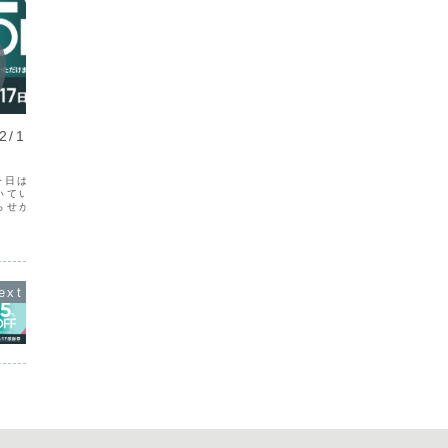
お知らせ
お知ら
12/17限定】12周年
新年初売りセールのお知らせ
【発送
祭
せ】20
あけましておめでとうございます。今年
も「雑貨屋かいらり」をどうぞよろしく
今日は、雑貨屋かいらり
いつも当
お願いいたします。新年のスタートにあ
いている皆さまに、とっ
がとうご
わせて、初売りセールを開催します 🎍普
らせがあります！ なん
週の11
段はなかなか割引しないアイテムも含め
用しているショッピング
（火）は
て、今だけお得にお買い物いただける期
ムBASEで、期間限定の
だきます
間です。セール内容につ...
されています❤お買い物
しまして
るこの...
発送いた