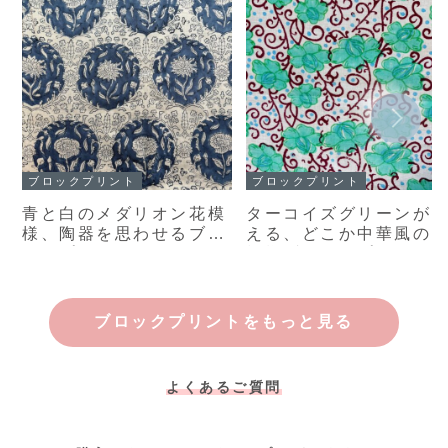
ブロックプリント
ブロックプリント
青と白のメダリオン花模
ターコイズグリーンが
様、陶器を思わせるブロ
える、どこか中華風の
ックプリント布 インド
模様ブロックプリント
手仕事のコットン生地｜
インド手仕事のコット
幅110cm・50cm単位販
生地｜幅110cm・50cm
売
単位販売
ブロックプリントをもっと見る
よくあるご質問