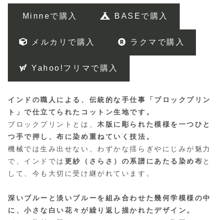
Minneで購入
BASEで購入
メルカリで購入
ラクマで購入
Yahoo!フリマで購入
インドの職人による、伝統的な手仕事「ブロックプリン
ト」で仕立てられたコットン生地です。
ブロックプリントとは、
木版に彫られた模様を一つひと
つ手で押し、布に染め重ねていく技法。
機械では生み出せない、わずかな揺らぎやにじみが魅力
で、インドでは
更紗（さらさ）の系譜にあたる染め布
と
して、今も大切に受け継がれています。
深いブルーと淡いブルーを組み合わせた幾何学模様の中
に、小さな白い花々が繰り返し描かれたデザイン。