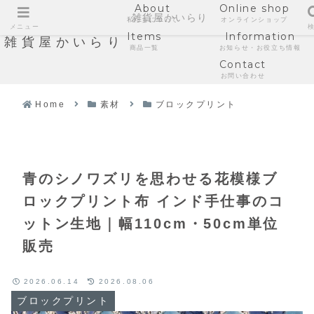
About
Online shop
雑貨屋かいらり
私たちについて
オンラインショップ
メニュー
Items
Information
雑貨屋かいらり
商品一覧
お知らせ・お役立ち情報
Contact
お問い合わせ
Home
素材
ブロックプリント
青のシノワズリを思わせる花模様ブ
ロックプリント布 インド手仕事のコ
ットン生地｜幅110cm・50cm単位
販売
2026.06.14
2026.08.06
ブロックプリント