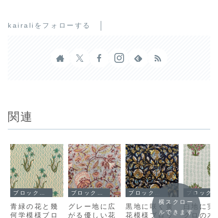
kairaliをフォローする
関連
ブロックプリント
ブロックプリント
ブロックプリント
ブロックプリント
横スクロー
青緑の花と幾
グレー地に広
黒地に咲く黄
白地に実
ルできます
何学模様ブロ
がる優しい花
花模様ブロッ
クロの木