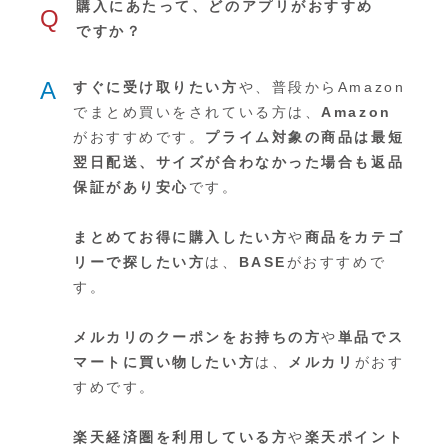
購入にあたって、どのアプリがおすすめ
Q
ですか？
A
すぐに受け取りたい方
や、普段からAmazon
でまとめ買いをされている方は、
Amazon
がおすすめです。
プライム対象の商品は最短
翌日配送、サイズが合わなかった場合も返品
保証があり安心
です。
まとめてお得に購入したい方
や
商品をカテゴ
リーで探したい方
は、
BASE
がおすすめで
す。
メルカリのクーポンをお持ちの方
や
単品でス
マートに買い物したい方
は、
メルカリ
がおす
すめです。
楽天経済圏を利用している方
や
楽天ポイント