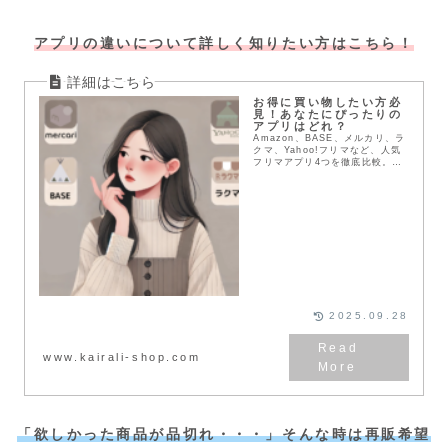
アプリの違いについて詳しく知りたい方はこちら！
お得に買い物したい方必
見！あなたにぴったりの
アプリはどれ？
Amazon、BASE、メルカリ、ラ
クマ、Yahoo!フリマなど、人気
フリマアプリ4つを徹底比較。送
料や配送方法、支払い方法など、
メリット・デメリットを詳しく解
説。あなたにぴったりのアプリを
見つけて、お得にお買い物を楽し
もう！
2025.09.28
www.kairali-shop.com
「欲しかった商品が品切れ・・・」そんな時は再販希望