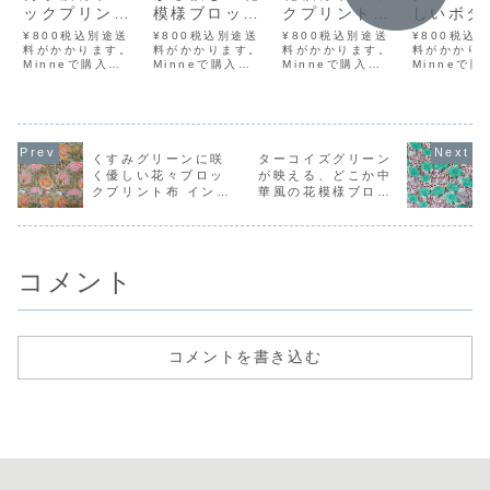
ックプリント
模様ブロック
クプリント布
しいボタ
布 インド手仕
プリント布 イ
インド手仕事
ル柄ブロ
¥800税込別途送
¥800税込別途送
¥800税込別途送
¥800税込
事のコットン
料がかかります。
ンド手仕事の
料がかかります。
のコットン生
料がかかります。
プリント
料がかかり
Minneで購入
Minneで購入
Minneで購入
Minneで購
生地｜幅
コットン生地
地｜幅
ンド手仕
BASEで購入 メル
BASEで購入 メル
BASEで購入 メル
BASEで購
110cm・
｜幅110cm・
110cm・
コットン
カリで購入 ラクマ
カリで購入 ラクマ
カリで購入 ラクマ
カリで購入 
で購入 Yahoo!フ
で購入 Yahoo!フ
で購入 Yahoo!フ
で購入 Yah
50cm単位販
50cm単位販
50cm単位販
｜幅110
リマで購入インド
リマで購入インド
リマで購入インド
リマで購入
売
売
売
50cm単
の職人による、伝
の職人による、伝
の職人による、伝
の職人によ
売
統的な手仕事「ブ
統的な手仕事「ブ
統的な手仕事「ブ
統的な手仕
くすみグリーンに咲
ターコイズグリーン
ロックプリント」
ロックプリント」
ロックプリント」
ロックプリ
く優しい花々ブロッ
が映える、どこか中
で仕立てられたコ
で仕立てられたコ
で仕立てられたコ
で仕立てら
クプリント布 インド
華風の花模様ブロッ
ットン生地です。
ットン生地です。
ットン生地です。
ットン生地
ブロックプリント
ブロックプリント
ブロックプリント
ブロックプ
手仕事のコットン生
クプリント布 インド
とは、木版に彫...
とは、木版に彫...
とは、木版に彫...
とは、木版に
地｜幅110cm・
手仕事のコットン生
50cm単位販売
地｜幅110cm・
50cm単位販売
コメント
コメントを書き込む