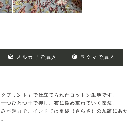
メルカリで購入
ラクマで購入
ックプリント」で仕立てられたコットン生地です。
を一つひとつ手で押し、布に染め重ねていく技法。
じみが魅力で、インドでは
更紗（さらさ）の系譜にあ
す。