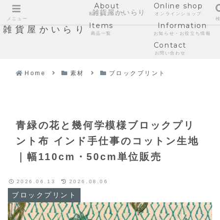
About
Online shop
雑貨屋かいらり
私たちについて
オンラインショップ
メニュー
Items
Information
雑貨屋かいらり
商品一覧
お知らせ・お役立ち情報
Contact
お問い合わせ
Home
素材
ブロックプリント
青緑の花と幾何学模様ブロックプリ
ント布 インド手仕事のコットン生地
｜幅110cm・50cm単位販売
2026.06.13
2026.08.06
ブロックプリント