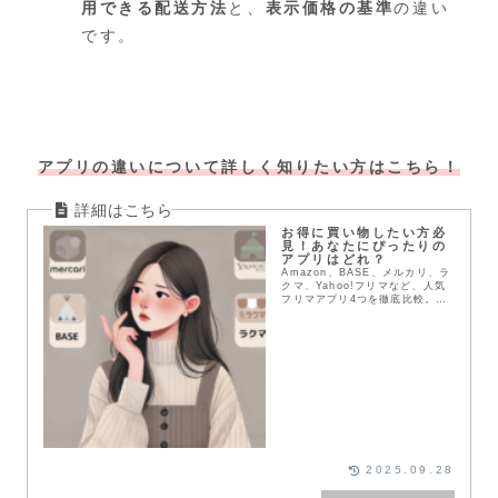
用できる配送方法
と、
表示価格の基準
の違い
です。
アプリの違いについて詳しく知りたい方はこちら！
お得に買い物したい方必
見！あなたにぴったりの
アプリはどれ？
Amazon、BASE、メルカリ、ラ
クマ、Yahoo!フリマなど、人気
フリマアプリ4つを徹底比較。送
料や配送方法、支払い方法など、
メリット・デメリットを詳しく解
説。あなたにぴったりのアプリを
見つけて、お得にお買い物を楽し
もう！
2025.09.28