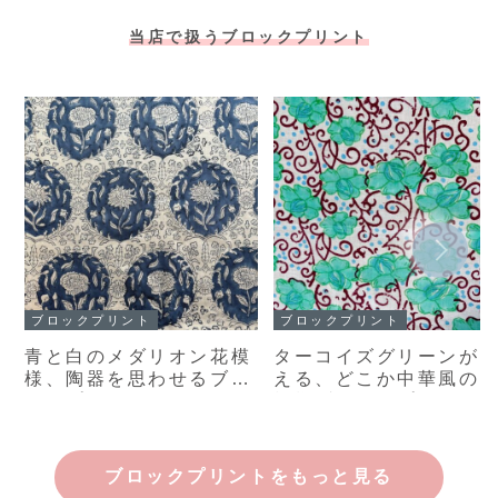
当店で扱うブロックプリント
ブロックプリント
ブロックプリント
青と白のメダリオン花模
ターコイズグリーンが
様、陶器を思わせるブロ
える、どこか中華風の
ックプリント布 インド
模様ブロックプリント
手仕事のコットン生地｜
インド手仕事のコット
幅110cm・50cm単位販
生地｜幅110cm・50cm
売
単位販売
ブロックプリントをもっと見る