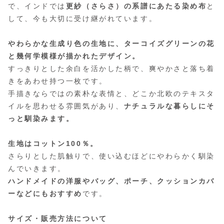
で、インドでは
更紗（さらさ）の系譜にあたる染め布
と
して、今も大切に受け継がれています。
やわらかな生成り色の生地に、ターコイズグリーンの花
と幾何学模様が描かれたデザイン。
すっきりとした余白を活かした柄で、爽やかさと落ち着
きをあわせ持つ一枚です。
手描きならではの素朴な表情と、どこか北欧のテキスタ
イルを思わせる雰囲気があり、
ナチュラルな暮らしにそ
っと馴染みます。
生地はコットン100％。
さらりとした肌触りで、使い込むほどにやわらかく馴染
んでいきます。
ハンドメイドの洋服やバッグ、ポーチ、クッションカバ
ーなどにもおすすめ
です。
サイズ・販売方法について