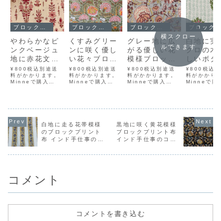
ブロックプリント
ブロックプリント
ブロックプリント
ブロックプリント
横スクロー
やわらかなピ
くすみグリー
グレー地に広
白地に実
ルできます
ンクベージュ
ンに咲く優し
がる優しい花
クロの木
地に赤花文様
い花々ブロッ
模様ブロック
しいボタ
インド手仕事
クプリント布
プリント布 イ
ル柄ブロ
¥800税込別途送
¥800税込別途送
¥800税込別途送
¥800税込
のコットン生
料がかかります。
インド手仕事
料がかかります。
ンド手仕事の
料がかかります。
プリント
料がかかり
Minneで購入
Minneで購入
Minneで購入
Minneで購
地｜幅
のコットン生
コットン生地
ンド手仕
BASEで購入 メル
BASEで購入 メル
BASEで購入 メル
BASEで購
110cm・
地｜幅
｜幅110cm・
コットン
カリで購入 ラクマ
カリで購入 ラクマ
カリで購入 ラクマ
カリで購入 
で購入 Yahoo!フ
で購入 Yahoo!フ
で購入 Yahoo!フ
で購入 Yah
50cm単位販
110cm・
50cm単位販
｜幅110
リマで購入インド
リマで購入インド
リマで購入インド
リマで購入
売
50cm単位販
売
50cm単
の職人による、伝
の職人による、伝
の職人による、伝
の職人によ
売
売
統的な手仕事「ブ
統的な手仕事「ブ
統的な手仕事「ブ
統的な手仕
白地に走る花帯模様
黒地に咲く黄花模様
ロックプリント」
ロックプリント」
ロックプリント」
ロックプリ
のブロックプリント
ブロックプリント布
で仕立てられたコ
で仕立てられたコ
で仕立てられたコ
で仕立てら
布 インド手仕事のコ
インド手仕事のコッ
ットン生地です。
ットン生地です。
ットン生地です。
ットン生地
ブロックプリント
ブロックプリント
ブロックプリント
ブロックプ
ットン生地｜幅
トン生地｜幅
とは、木版に彫...
とは、木版に彫...
とは、木版に彫...
とは、木版に
110cm・50cm単位
110cm・50cm単位
販売
販売
コメント
コメントを書き込む