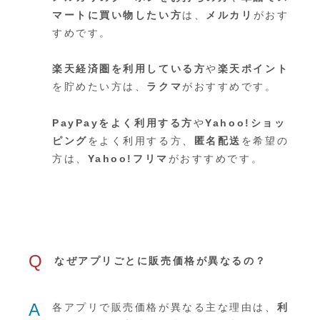
マートに買い物したい方
は、
メルカリ
がおす
すめです。
楽天経済圏を利用している方
や
楽天ポイント
を貯めたい方は、
ラクマ
がおすすめです。
PayPayをよく利用する方
や
Yahoo!ショッ
ピング
をよく利用する方、
匿名配送
を希望の
方は、
Yahoo!フリマ
がおすすめです。
Q
なぜアプリごとに販売価格が異なるの？
A
各アプリで販売価格が異なる主な理由は、
利