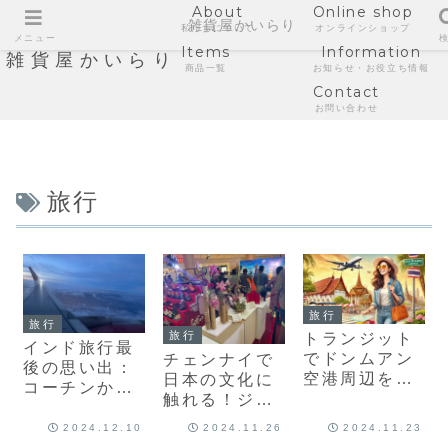
About
Online shop
雑貨屋かいらり
私たちについて
オンラインショップ
メニュー
Items
Information
雑貨屋かいらり
商品一覧
お知らせ・お役立ち情報
Contact
お問い合わせ
旅行
旅行
旅行
旅行
トランジット
インド旅行最
でドンムアン
チェンナイで
後の思い出：
空港周辺を満
日本の文化に
コーチンから
喫！空き時間
触れる！ジャ
羽田までの空
で楽しめる観
パンエキスポ
の旅、ベトナ
2024.12.10
2024.11.26
2024.11.23
光スポットと
2023体験記
ム・ホーチミ