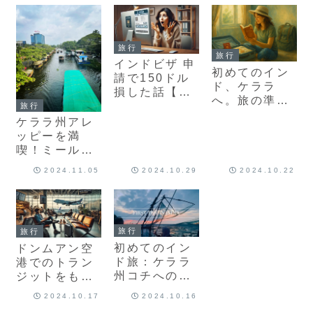
おすすめ店ガ
ンでの乗り継
イド
ぎ
旅行
旅行
インドビザ 申
初めてのイン
請で150ドル
ド、ケララ
損した話【体
へ。旅の準備
験談】安全な
旅行
と心構えぜん
手続き方法も
ケララ州アレ
ぶまとめまし
解説
ッピーを満
た
喫！ミール
ズ、トッディ
2024.11.05
2024.10.29
2024.10.22
ー、パフェ…
美食の旅
旅行
旅行
初めてのイン
ドンムアン空
ド旅：ケララ
港でのトラン
州コチへの
ジットをもっ
LCC活用術と
と楽しもう！
2024.10.17
2024.10.16
現地での素敵
空港内のみで