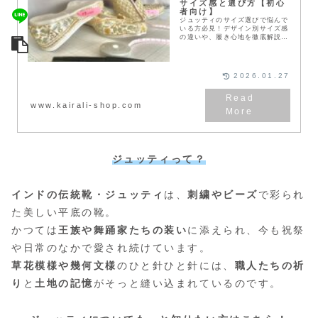
サイズ感と選び方【初心
者向け】
ジュッティのサイズ選びで悩んで
いる方必見！デザイン別サイズ感
の違いや、履き心地を徹底解説。
豊富な経験に基づいた選び方のコ
ツで、あなたにぴったりの一足を
見つけましょう。
2026.01.27
www.kairali-shop.com
ジュッティって？
インドの伝統靴・ジュッティ
は、
刺繍やビーズ
で彩られ
た美しい平底の靴。
かつては
王族や舞踊家たちの装い
に添えられ、今も祝祭
や日常のなかで愛され続けています。
草花模様や幾何文様
のひと針ひと針には、
職人たちの祈
り
と
土地の記憶
がそっと縫い込まれているのです。