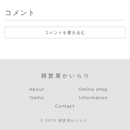
す。中央には小
のゴールドパー
す。...
エロ...
さ...
ツ...
コメント
コメントを書き込む
雑貨屋かいらり
About
Online shop
Items
Information
Contact
© 2024 雑貨屋かいらり.