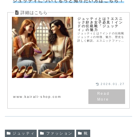
ジュッティについてもっと知りたい方はこちら！
ジュッティとは？エスニ
ック好き女子必見！イン
ドの伝統靴「ジュッテ
ィ」の魅力
ジュッティとは？インドの伝統靴
ジュッティの特徴、魅力、歴史を
詳しく解説。エスニックファッシ
ョン好きな女性にぴったりのジュ
ッティの選び方とコーディネート
アイデアもご紹介します！
2026.01.27
www.kairali-shop.com
ジュッティ
ファッション
靴