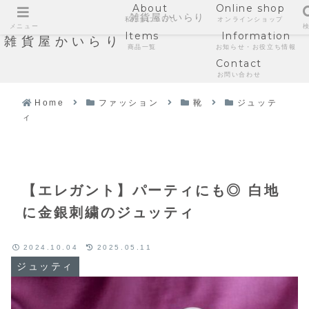
About
Online shop
雑貨屋かいらり
私たちについて
オンラインショップ
メニュー
Items
Information
雑貨屋かいらり
商品一覧
お知らせ・お役立ち情報
Contact
お問い合わせ
Home
ファッション
靴
ジュッテ
ィ
【エレガント】パーティにも◎ 白地
に金銀刺繍のジュッティ
2024.10.04
2025.05.11
ジュッティ