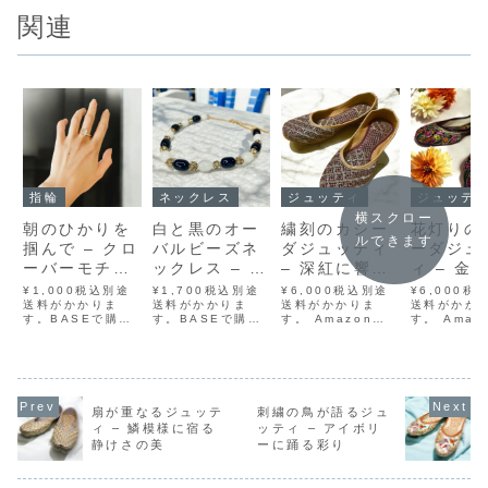
関連
指輪
ネックレス
ジュッティ
ジュッテ
横スクロー
朝のひかりを
白と黒のオー
繍刻のカシー
花灯りの
ルできます
掴んで – クロ
バルビーズネ
ダジュッティ
ーダジュ
ーバーモチー
ックレス – 光
– 深紅に響く
ィ – 金
フのリング
を宿すモダン
文様の記憶
ぶ七色の
¥1,000税込別途
¥1,700税込別途
¥6,000税込別途
¥6,000税
送料がかかりま
エスニック
送料がかかりま
送料がかかりま
送料がかか
す。BASEで購入
す。BASEで購入
す。 Amazonで
す。 Amaz
メルカリで購入ラ
メルカリで購入ラ
購入 BASEで購入
購入 BAS
クマで購入
クマで購入
メルカリで購入 ラ
メルカリで購
Yahoo!フリマで
Yahoo!フリマで
クマで購入
クマで購入
購入ひらりと咲い
購入白と黒、そし
Yahoo!フリマで
Yahoo!フ
た四つ葉のクロー
て金。ただそれだ
購入深紅の布地
購入黒地の
バー。その一枚一
けの色で生まれ
に、金糸で幾何学
バスに、金
扇が重なるジュッテ
刺繍の鳥が語るジュ
枚が繊細に立ち上
る、静かな華やか
的な刺繍が繰り返
取られた色
ィ – 鱗模様に宿る
ッティ – アイボリ
がり、朝のやさし
さ。艶のあるオー
される──まるで記
りの花々が
静けさの美
ーに踊る彩り
い光を指先でそっ
バルビーズを白黒
憶の断片を記した
る一足。鮮
と掴んでいるかの
で交互に並べ、ラ
かのような、静謐
ピンク、オ
ようなリングで
インストーン入り
なジュッティで
ジ、グリー