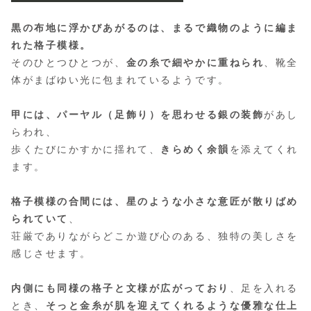
黒の布地に浮かびあがるのは、まるで織物のように編ま
れた格子模様。
そのひとつひとつが、
金の糸で細やかに重ねられ
、靴全
体がまばゆい光に包まれているようです。
甲には、パーヤル（足飾り）を思わせる銀の装飾
があし
らわれ、
歩くたびにかすかに揺れて、
きらめく余韻
を添えてくれ
ます。
格子模様の合間には、星のような小さな意匠が散りばめ
られていて
、
荘厳でありながらどこか遊び心のある、独特の美しさを
感じさせます。
内側にも同様の格子と文様が広がっており
、足を入れる
とき、
そっと金糸が肌を迎えてくれるような優雅な仕上