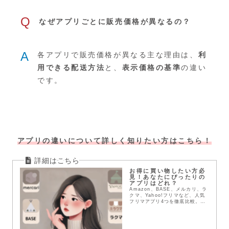
Q
なぜアプリごとに販売価格が異なるの？
A
各アプリで販売価格が異なる主な理由は、
利
用できる配送方法
と、
表示価格の基準
の違い
です。
アプリの違いについて詳しく知りたい方はこちら！
お得に買い物したい方必
見！あなたにぴったりの
アプリはどれ？
Amazon、BASE、メルカリ、ラ
クマ、Yahoo!フリマなど、人気
フリマアプリ4つを徹底比較。送
料や配送方法、支払い方法など、
メリット・デメリットを詳しく解
説。あなたにぴったりのアプリを
見つけて、お得にお買い物を楽し