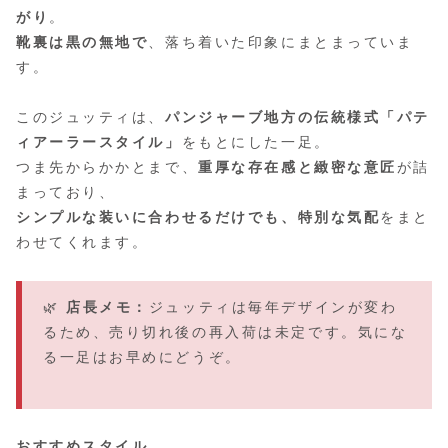
がり
。
靴裏は黒の無地で
、落ち着いた印象にまとまっていま
す。
このジュッティは、
パンジャーブ地方の伝統様式「パテ
ィアーラースタイル」
をもとにした一足。
つま先からかかとまで、
重厚な存在感と緻密な意匠
が詰
まっており、
シンプルな装いに合わせるだけでも、特別な気配
をまと
わせてくれます。
🌿
店長メモ：
ジュッティは毎年デザインが変わ
るため、売り切れ後の再入荷は未定です。気にな
る一足はお早めにどうぞ。
おすすめスタイル