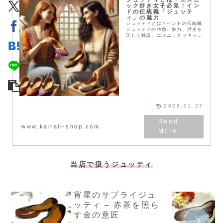
ック好き女子必見！イン
ドの伝統靴「ジュッテ
ィ」の魅力
ジュッティとは？インドの伝統靴
ジュッティの特徴、魅力、歴史を
詳しく解説。エスニックファッシ
ョン好きな女性にぴったりのジュ
ッティの選び方とコーディネート
アイデアもご紹介します！
2026.01.27
www.kairali-shop.com
当店で扱うジュッティ
宵星のサプライジュ
ッティ – 赤茶を照ら
す金の意匠