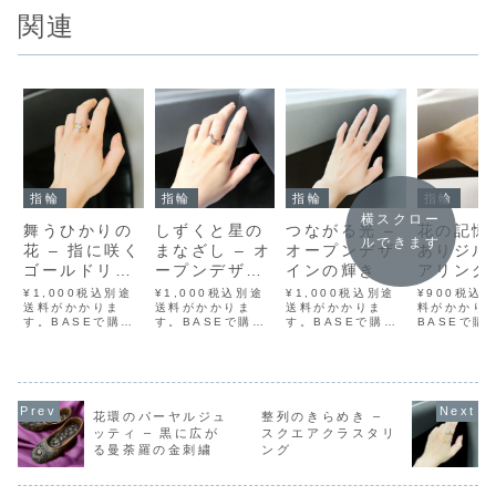
関連
指輪
指輪
指輪
指輪
横スクロー
舞うひかりの
しずくと星の
つながる光 –
花の記憶 
ルできます
花 – 指に咲く
まなざし – オ
オープンデザ
ありジル
ゴールドリン
ープンデザイ
インの輝き
アリング
グ
ンリング
¥1,000税込別途
¥1,000税込別途
¥1,000税込別途
¥900税込
送料がかかりま
送料がかかりま
送料がかかりま
料がかかり
す。BASEで購入
す。BASEで購入
す。BASEで購入
BASEで購
メルカリで購入ラ
メルカリで購入ラ
メルカリで購入ラ
カリで購入
クマで購入
クマで購入
クマで購入
で購入Yaho
Yahoo!フリマで
Yahoo!フリマで
Yahoo!フリマで
リマで購入
購入中央に咲いた
購入透明感のある
購入すっと伸びた
らの商品は
小さなビジューの
ビジューが左右に
一筋のビジューラ
のジルコニ
花。その周囲を囲
寄り添う、オープ
イン。その両端が
粒欠けてい
花環のパーヤルジュ
整列のきらめき –
むように、きらき
ンデザインの華奢
ふわりと開いて、
あり品」で
ッティ – 黒に広が
スクエアクラスタリ
らと舞う粒たち。
なリング。片側に
つながりそうで触
理解のうえ
る曼荼羅の金刺繍
ング
指先にふわりと咲
はしずく型のスト
れない距離を描く
をお願いい
くような、やわら
ーン、もう一方に
――繊細な余白が
す。小さな
かで優美なデザイ
は星のように光る
美しい、オープン
たちにジル
ンのゴールドリ...
ラウンドストー...
デザインのリン...
がきらめ...