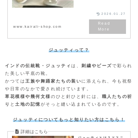
豊富な経験に基づいた選び方のコ
ツで、あなたにぴったりの一足を
見つけましょう。
2026.01.27
www.kairali-shop.com
ジュッティって？
インドの伝統靴・ジュッティ
は、
刺繍やビーズ
で彩られ
た美しい平底の靴。
かつては
王族や舞踊家たちの装い
に添えられ、今も祝祭
や日常のなかで愛され続けています。
草花模様や幾何文様
のひと針ひと針には、
職人たちの祈
り
と
土地の記憶
がそっと縫い込まれているのです。
ジュッティについてもっと知りたい方はこちら！
ジュッティとは？エスニ