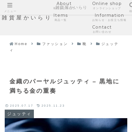
About
Online shop
雑貨屋かいらり
私たちについて
オンラインショップ
メニュー
Items
Information
雑貨屋かいらり
商品一覧
お知らせ・お役立ち情報
Contact
お問い合わせ
Home
ファッション
靴
ジュッテ
ィ
金織のパーヤルジュッティ – 黒地に
満ちる金の重奏
2025.07.17
2025.11.23
ジュッティ