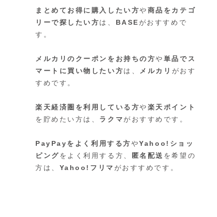
まとめてお得に購入したい方
や
商品をカテゴ
リーで探したい方
は、
BASE
がおすすめで
す。
メルカリのクーポンをお持ちの方
や
単品でス
マートに買い物したい方
は、
メルカリ
がおす
すめです。
楽天経済圏を利用している方
や
楽天ポイント
を貯めたい方は、
ラクマ
がおすすめです。
PayPayをよく利用する方
や
Yahoo!ショッ
ピング
をよく利用する方、
匿名配送
を希望の
方は、
Yahoo!フリマ
がおすすめです。