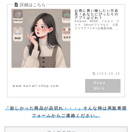
お得に買い物したい方必
見！あなたにぴったりの
アプリはどれ？
Amazon、BASE、メルカリ、ラ
クマ、Yahoo!フリマなど、人気
フリマアプリ4つを徹底比較。送
料や配送方法、支払い方法など、
メリット・デメリットを詳しく解
説。あなたにぴったりのアプリを
見つけて、お得にお買い物を楽し
もう！
2025.09.28
www.kairali-shop.com
「欲しかった商品が品切れ・・・」そんな時は再販希望
フォームからご連絡ください。