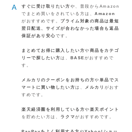
A
すぐに受け取りたい方
や、普段からAmazon
でまとめ買いをされている方は、
Amazon
がおすすめです。
プライム対象の商品は最短
翌日配送、サイズが合わなかった場合も返品
保証があり安心
です。
まとめてお得に購入したい方
や
商品をカテゴ
リーで探したい方
は、
BASE
がおすすめで
す。
メルカリのクーポンをお持ちの方
や
単品でス
マートに買い物したい方
は、
メルカリ
がおす
すめです。
楽天経済圏を利用している方
や
楽天ポイント
を貯めたい方は、
ラクマ
がおすすめです。
PayPayをよく利用する方
や
Yahoo!ショッ