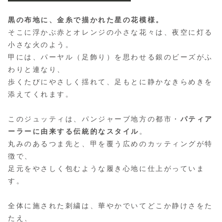
黒の布地に、金糸で描かれた星の花模様。
そこに浮かぶ赤とオレンジの小さな花々は、夜空に灯る
小さな火のよう。
甲には、パーヤル（足飾り）を思わせる銀のビーズがふ
わりと連なり、
歩くたびにやさしく揺れて、足もとに静かなきらめきを
添えてくれます。
このジュッティは、パンジャーブ地方の都市・
パティア
ーラーに由来する伝統的なスタイル
。
丸みのあるつま先と、甲を覆う広めのカッティングが特
徴で、
足元をやさしく包むような履き心地に仕上がっていま
す。
全体に施された刺繍は、華やかでいてどこか静けさをた
たえ、