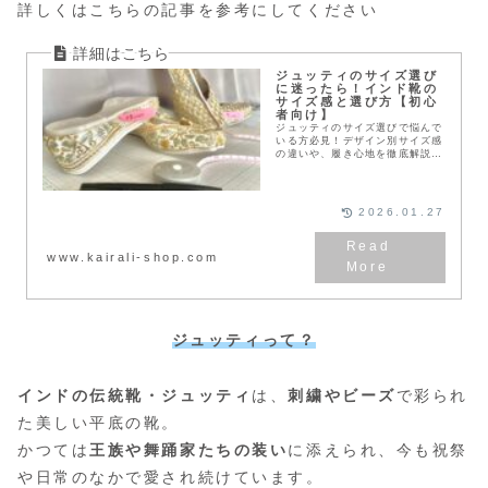
詳しくはこちらの記事を参考にしてください
ジュッティのサイズ選び
に迷ったら！インド靴の
サイズ感と選び方【初心
者向け】
ジュッティのサイズ選びで悩んで
いる方必見！デザイン別サイズ感
の違いや、履き心地を徹底解説。
豊富な経験に基づいた選び方のコ
ツで、あなたにぴったりの一足を
見つけましょう。
2026.01.27
www.kairali-shop.com
ジュッティって？
インドの伝統靴・ジュッティ
は、
刺繍やビーズ
で彩られ
た美しい平底の靴。
かつては
王族や舞踊家たちの装い
に添えられ、今も祝祭
や日常のなかで愛され続けています。