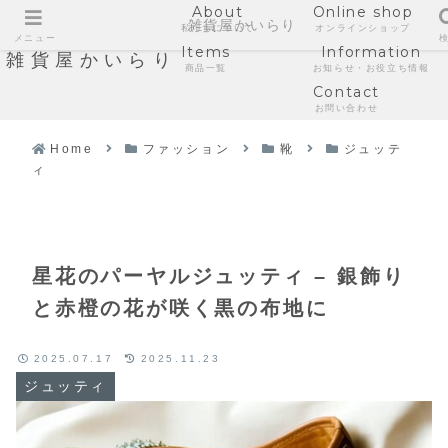
About
Online shop
雑貨屋かいらり
私たちについて
オンラインショップ
メニュー
Items
Information
雑貨屋かいらり
商品一覧
お知らせ・お役立ち情報
Contact
お問い合わせ
Home
ファッション
靴
ジュッテ
ィ
星花のパーヤルジュッティ – 銀飾り
と赤橙の花が咲く黒の布地に
2025.07.17
2025.11.23
ジュッティ