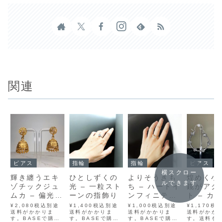
関連
ピアス
指輪
指輪
ピアス
横スクロー
輝き纏うエキ
ひとしずくの
よりそうきも
煌めく小
ルできます
ゾチックジュ
光 – 一粒スト
ち – ハートイ
鏡がアク
ムカ – 偏光ス
ーンの指飾り
ンフィニティ
ト – カ
トーンのゴー
リング
ルバーフ
¥2,080税込別途
¥1,400税込別途
¥1,000税込別途
¥1,170税
ルドピアス
送料がかかりま
送料がかかりま
送料がかかりま
ピアス
送料がかか
す。BASEで購入
す。BASEで購入
す。BASEで購入
す。送料を