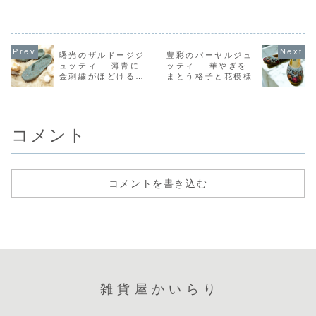
メルカリで購入ラ
メルカリで購入ラ
メルカリで購入ラ
るBASEで
クマで購入
クマで購入
クマで購入
ルカリで購
Yahoo!フリマで
Yahoo!フリマで
Yahoo!フリマで
マで購入Yah
購入美しいデザイ
購入透明なひとし
購入ふたつの心
フリマで購
ンのゴールドピア
ずくのような、ラ
が、ひとつにつな
ドから直輸
ス。偏光ストーン
ウンドストーンが
がるように。左右
個性派シル
曙光のザルドージジ
豊彩のパーヤルジュ
が光を反射し輝き
輝く指飾り。シン
に並んだハートが
ッチピアス
ュッティ – 薄青に
ッティ – 華やぎを
を放つ。日常にち
プルなデザインの
下部でなめらかに
ックデザイ
金刺繍がほどける靄
まとう格子と花模様
ょっとしたエキゾ
中に、そっと光を
つながり、遠目に
を引き、お
チックな魅力をプ
宿すような一本で
はインフィニティ
な印象を与
の靴
ラスする、ジュム
す。高めの台座に
のようにも見え
す。自分ら
キピアス。ボリ...
支えられたスト...
る、やさしいデザ
性を表現し..
イ...
コメント
コメントを書き込む
雑貨屋かいらり