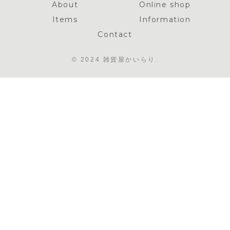
About
Online shop
Items
Information
Contact
© 2024 雑貨屋かいらり.