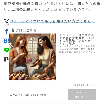
草花模様や幾何文様
のひと針ひと針には、
職人たちの祈
り
と
土地の記憶
がそっと縫い込まれているのです。
ジュッティについてもっと知りたい方はこちら！
ジュッティとは？エスニ
ック好き女子必見！イン
ドの伝統靴「ジュッテ
ィ」の魅力
ジュッティとは？インドの伝統靴
ジュッティの特徴、魅力、歴史を
詳しく解説。エスニックファッシ
ョン好きな女性にぴったりのジュ
ッティの選び方とコーディネート
アイデアもご紹介します！
2026.01.27
www.kairali-shop.com