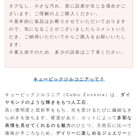
タグなし、小さな汚れ、形に誤差が生じる場合がご
ざいます。ご理解の上ご購入ください。
※基本的に返品はお断りさせていただいております
ので、気になることがございましたらコメントいた
だき、ご納得いただいてからご購入をお願いいたし
ます。
※素人採寸のため、多少の誤差はご了承ください。
キュービックジルコニアって？
キュービックジルコニア（Cubic Zirconia）は、
ダイ
ヤモンドのような輝きをもつ人工石
。
高い透明度と屈折率をもち、光を受けるたびに繊細なき
らめきを放ちます。硬度があり、カットによって
多彩な
表情を見せてくれるのも魅力
のひとつ。天然石に比べて
価格が手ごろなため、
デイリーに楽しめるジュエリー
と