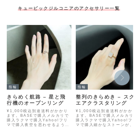
キュービックジルコニアのアクセサリー一覧
指輪
指輪
きらめく航路 – 星と飛
整列のきらめき – スク
行機のオープンリング
エアクラスタリング
¥1,000税込別途送料がかかり
¥1,000税込別途送料がかかり
ます。BASEで購入メルカリで
ます。BASEで購入メルカリ
購入ラクマで購入Yahoo!フリ
購入ラクマで購入Yahoo!フリ
マで購入夜空を思わせるよう
マで購入細かなストーンが、
な、星と飛行機のモチーフをあ
方形の中にびっしりと敷き詰
しらったオープンデザインのリ
られた、存在感のあるゴール