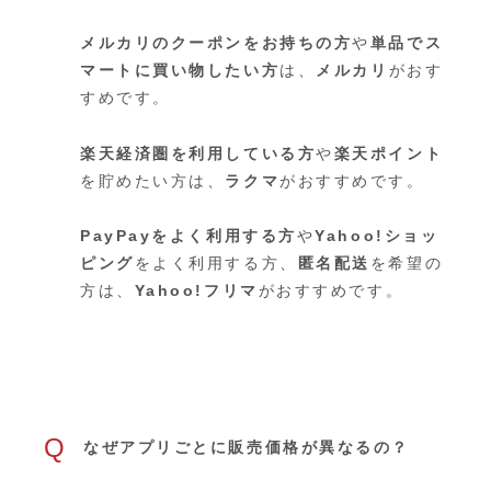
メルカリのクーポンをお持ちの方
や
単品でス
マートに買い物したい方
は、
メルカリ
がおす
すめです。
楽天経済圏を利用している方
や
楽天ポイント
を貯めたい方は、
ラクマ
がおすすめです。
PayPayをよく利用する方
や
Yahoo!ショッ
ピング
をよく利用する方、
匿名配送
を希望の
方は、
Yahoo!フリマ
がおすすめです。
Q
なぜアプリごとに販売価格が異なるの？