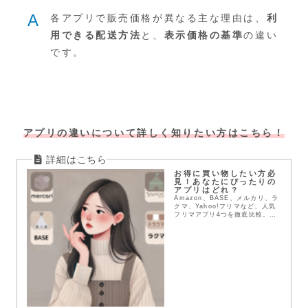
A
各アプリで販売価格が異なる主な理由は、
利
用できる配送方法
と、
表示価格の基準
の違い
です。
アプリの違いについて詳しく知りたい方はこちら！
お得に買い物したい方必
見！あなたにぴったりの
アプリはどれ？
Amazon、BASE、メルカリ、ラ
クマ、Yahoo!フリマなど、人気
フリマアプリ4つを徹底比較。送
料や配送方法、支払い方法など、
メリット・デメリットを詳しく解
説。あなたにぴったりのアプリを
見つけて、お得にお買い物を楽し
もう！