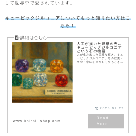
して世界中で愛されています。
キュービックジルコニア
についてもっと知りたい方はこ
ちら！
人工が描いた理想の光…
キュービックジルコニア
という石の物語
人が生み出した完璧な輝き、キュ
ービックジルコニア。その歴史・
文化・意味をやさしくひもとき、
今を映す人工石の魅力を伝えま
す。
2026.01.27
www.kairali-shop.com