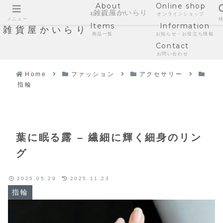
About
Online shop
雑貨屋かいらり
私たちについて
オンラインショップ
メニュー
Items
Information
雑貨屋かいらり
商品一覧
お知らせ・お役立ち情報
Contact
お問い合わせ
Home
ファッション
アクセサリー
指輪
葉に眠る露 – 繊細に輝く細身のリン
グ
2025.05.29
2025.11.23
指輪