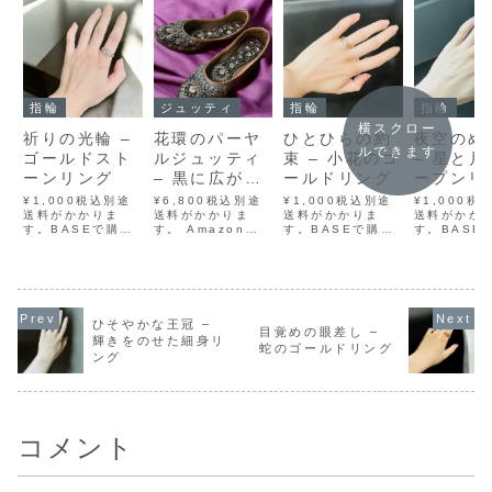
指輪
ジュッティ
指輪
指輪
横スクロー
祈りの光輪 –
花環のパーヤ
ひとひらの約
夜空のめ
ルできます
ゴールドスト
ルジュッティ
束 – 小花のゴ
– 星と
ーンリング
– 黒に広がる
ールドリング
ープンリ
曼荼羅の金刺
¥1,000税込別途
¥6,800税込別途
¥1,000税込別途
¥1,000税
送料がかかりま
繍
送料がかかりま
送料がかかりま
送料がかか
す。BASEで購入
す。 Amazonで
す。BASEで購入
す。BASE
メルカリで購入ラ
購入 BASEで購入
メルカリで購入ラ
メルカリで
クマで購入
メルカリで購入 ラ
クマで購入
クマで購入
Yahoo!フリマで
クマで購入
Yahoo!フリマで
Yahoo!フ
購入中心に据えら
Yahoo!フリマで
購入小さな小さな
購入星と月
れた透明なストー
購入黒の布地に広
花のように寄り添
ーフが寄り
ンは、まるで静か
がるのは、曼荼羅
う、3粒のキュー
オープンデ
ひそやかな王冠 –
に祈りを捧げるよ
のように円を描く
ビックジルコニ
のシルバー
目覚めの眼差し –
輝きをのせた細身リ
うな澄んだ輝き。
金の刺繍。まるで
ア。中央にはそっ
グ。三日月
蛇のゴールドリング
ング
その周囲を取り巻
Mehndi（ヘナア
と咲いた一輪の輝
タルチャー
く小さな石たち
ート）の文様が、
き、両脇には光の
星型ストー
が、まるで光の輪
夜空に光の環を...
しずくのような小
るで夜空を
のように優しく
さな粒。やわら
ったかのよ
輝...
か...
指...
コメント