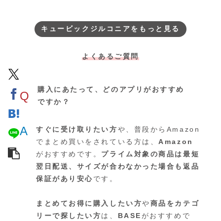
しらったオープンデザインのリ
られた、存在感のあるゴール
ング。空を翔けるようにき…
リングです。一粒一粒が…
キュービックジルコニアをもっと見る
よくあるご質問
購入にあたって、どのアプリがおすすめ
Q
ですか？
A
すぐに受け取りたい方
や、普段からAmazon
でまとめ買いをされている方は、
Amazon
がおすすめです。
プライム対象の商品は最短
翌日配送、サイズが合わなかった場合も返品
保証があり安心
です。
まとめてお得に購入したい方
や
商品をカテゴ
リーで探したい方
は、
BASE
がおすすめで