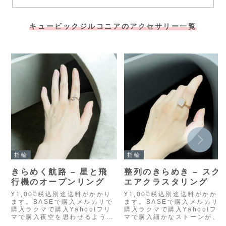
キュービックジルコニアのアクセサリー一覧
指輪
指輪
きらめく航路 – 星と飛
整列のきらめき – スク
行機のオープンリング
エアクラスタリング
¥1,000税込別途送料がかかり
¥1,000税込別途送料がかかり
ます。BASEで購入メルカリで
ます。BASEで購入メルカリ
購入ラクマで購入Yahoo!フリ
購入ラクマで購入Yahoo!フリ
マで購入夜空を思わせるよう
マで購入細かなストーンが、
な、星と飛行機のモチーフをあ
方形の中にびっしりと敷き詰