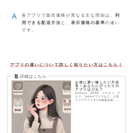
A
各アプリで販売価格が異なる主な理由は、
利
用できる配送方法
と、
表示価格の基準
の違い
です。
アプリの違いについて詳しく知りたい方はこちら！
お得に買い物したい方必
見！あなたにぴったりの
アプリはどれ？
Amazon、BASE、メルカリ、ラ
クマ、Yahoo!フリマなど、人気
フリマアプリ4つを徹底比較。送
料や配送方法、支払い方法など、
メリット・デメリットを詳しく解
説。あなたにぴったりのアプリを
見つけて、お得にお買い物を楽し
もう！