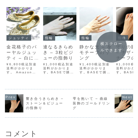
ジュッティ
指輪
指輪
指輪
横スクロー
金花格子のパ
連なるきらめ
静かな光 – 星
守りの眼
ルできます
ーヤルジュッ
き – 3粒ビジ
モチーフのリ
– ナザ
ティ – 白に咲
ューの指飾り
ング
チーフの
く光の庭
バーリン
¥6,800税込別途
¥1,000税込別途
¥1,400税込別途
¥1,000税
送料がかかりま
送料がかかりま
送料がかかりま
送料がかか
す。 Amazonで
す。BASEで購入
す。BASEで購入
す。BASE
購入 BASEで購入
メルカリで購入ラ
メルカリで購入ラ
メルカリで
メルカリで購入 ラ
クマで購入
クマで購入
クマで購入
クマで購入
Yahoo!フリマで
Yahoo!フリマで
Yahoo!フ
Yahoo!フリマで
購入まるで夜空に
購入ひと粒の光
購入インド
購入白のキャンバ
浮かぶ星が、ひと
を、左右からそっ
ラで親しま
スに浮かびあがる
つの軌道を描くよ
と見守るように
る“ナザール
響き合うきらめき –
雫を抱いて – 曲線
のは、葉のような
うに――3粒のビ
――星をかたどっ
チーフを思
ストーン＆ビジュー
装飾のゴールドリン
金刺繍でかたどら
ジューが並ぶ、立
たシルバーモチー
る、印象的
の指飾り
グ
れた繊細な格子模
体的なきらめきの
フに囲まれた、小
しがモチー
様。そのひとつひ
指飾りです。中央
さなストーンが指
ルバーリン
とつの中に、花の
に向かってふくら
先できらりと輝く
す。中央に
よ...
むようなフォル...
リングです。華や
石を中心に
か...
状...
コメント