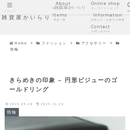
About
Online shop
雑貨屋かいらり
私たちについて
オンラインショップ
メニュー
Items
Information
雑貨屋かいらり
商品一覧
お知らせ・お役立ち情報
Contact
お問い合わせ
Home
ファッション
アクセサリー
指輪
きらめきの印象 – 円形ビジューのゴ
ールドリング
2025.05.29
2025.11.23
指輪