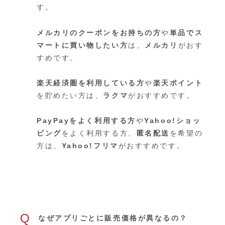
す。
メルカリのクーポンをお持ちの方
や
単品でス
マートに買い物したい方
は、
メルカリ
がおす
すめです。
楽天経済圏を利用している方
や
楽天ポイント
を貯めたい方は、
ラクマ
がおすすめです。
PayPayをよく利用する方
や
Yahoo!ショッ
ピング
をよく利用する方、
匿名配送
を希望の
方は、
Yahoo!フリマ
がおすすめです。
Q
なぜアプリごとに販売価格が異なるの？