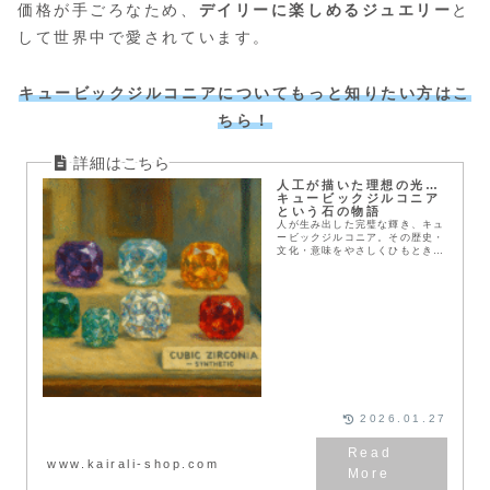
価格が手ごろなため、
デイリーに楽しめるジュエリー
と
して世界中で愛されています。
キュービックジルコニア
についてもっと知りたい方はこ
ちら！
人工が描いた理想の光…
キュービックジルコニア
という石の物語
人が生み出した完璧な輝き、キュ
ービックジルコニア。その歴史・
文化・意味をやさしくひもとき、
今を映す人工石の魅力を伝えま
す。
2026.01.27
www.kairali-shop.com