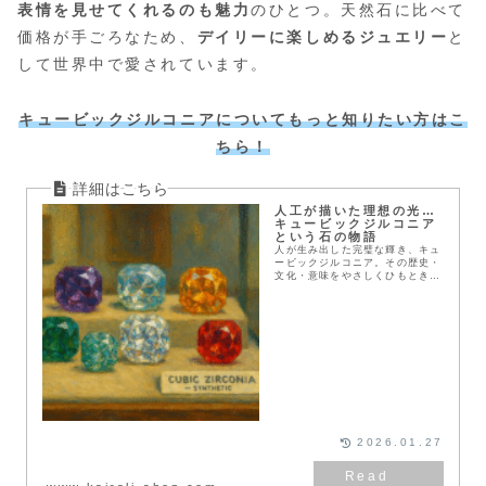
表情を見せてくれるのも魅力
のひとつ。天然石に比べて
価格が手ごろなため、
デイリーに楽しめるジュエリー
と
して世界中で愛されています。
キュービックジルコニア
についてもっと知りたい方はこ
ちら！
人工が描いた理想の光…
キュービックジルコニア
という石の物語
人が生み出した完璧な輝き、キュ
ービックジルコニア。その歴史・
文化・意味をやさしくひもとき、
今を映す人工石の魅力を伝えま
す。
2026.01.27