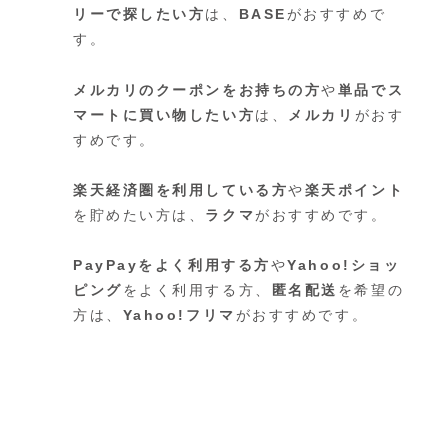
リーで探したい方
は、
BASE
がおすすめで
す。
メルカリのクーポンをお持ちの方
や
単品でス
マートに買い物したい方
は、
メルカリ
がおす
すめです。
楽天経済圏を利用している方
や
楽天ポイント
を貯めたい方は、
ラクマ
がおすすめです。
PayPayをよく利用する方
や
Yahoo!ショッ
ピング
をよく利用する方、
匿名配送
を希望の
方は、
Yahoo!フリマ
がおすすめです。