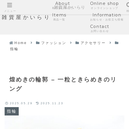
About
Online shop
雑貨屋かいらり
私たちについて
オンラインショップ
メニュー
Items
Information
雑貨屋かいらり
商品一覧
お知らせ・お役立ち情報
Contact
お問い合わせ
Home
ファッション
アクセサリー
指輪
煌めきの輪郭 – 一粒ときらめきのリ
ング
2025.05.29
2025.11.23
指輪