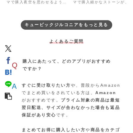
マで購入夜空を思わせるよう
マで購入細かなストーンが、
な、星と飛行機のモチーフをあ
方形の中にびっしりと敷き詰
しらったオープンデザインのリ
られた、存在感のあるゴール
ング。空を翔けるようにき…
リングです。一粒一粒が…
キュービックジルコニアをもっと見る
よくあるご質問
購入にあたって、どのアプリがおすすめ
Q
ですか？
A
すぐに受け取りたい方
や、普段からAmazon
でまとめ買いをされている方は、
Amazon
がおすすめです。
プライム対象の商品は最短
翌日配送、サイズが合わなかった場合も返品
保証があり安心
です。
まとめてお得に購入したい方
や
商品をカテゴ