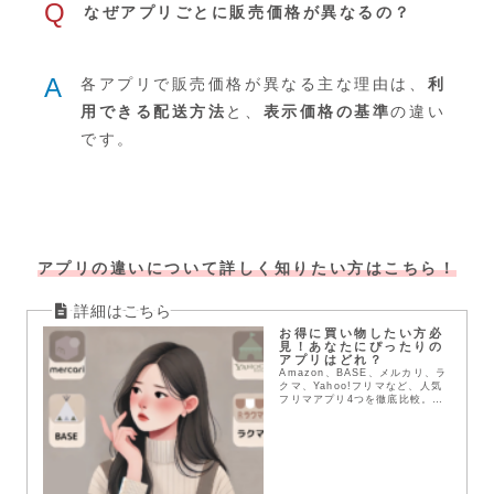
Q
なぜアプリごとに販売価格が異なるの？
A
各アプリで販売価格が異なる主な理由は、
利
用できる配送方法
と、
表示価格の基準
の違い
です。
アプリの違いについて詳しく知りたい方はこちら！
お得に買い物したい方必
見！あなたにぴったりの
アプリはどれ？
Amazon、BASE、メルカリ、ラ
クマ、Yahoo!フリマなど、人気
フリマアプリ4つを徹底比較。送
料や配送方法、支払い方法など、
メリット・デメリットを詳しく解
説。あなたにぴったりのアプリを
見つけて、お得にお買い物を楽し
もう！