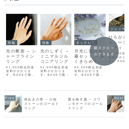
ジュッテ
ひろがる
カシーダ
指輪
指輪
ネックレス
ッティ –
横スクロー
光の断面 – シ
光のしずく –
月光に溶ける
に咲く金
¥6,000税
ルできます
ャープライン
ミニマルジル
霧セット – 儚
蔦模様
送料がかか
リング
コニアリング
くきらめくク
す。 Amaz
購入 BAS
リアビーズネ
¥1,000税込別途
¥1,000税込別途
¥4,200税込別途
メルカリで購
送料がかかりま
送料がかかりま
ックレス＆ピ
送料がかかりま
クマで購入
す。BASEで購入
す。BASEで購入
す。BASEで購入
Yahoo!フ
アス＆ブレス
メルカリで購入ラ
メルカリで購入ラ
メルカリで購入ラ
購入黒の布
レット
クマで購入
クマで購入
クマで購入
金糸でびっ
Yahoo!フリマで
Yahoo!フリマで
Yahoo!フリマで
描かれた葉
購入まっすぐに通
購入ひと粒の雫
購入月明かりに溶
ひとつひと
された、ひとすじ
が、指先にそっと
ける、やわらかな
が、光に向
の光。ゴールドの
光を宿すように。
霧のような透明
のびていく
煌めきの帯 – 小粒
愛を映す翼 – スワ
ベースに、ジルコ
ペアシェイプのジ
感。インド製の偏
広がり、足
ストーンのゴールド
ンモチーフのゴール
ニアが一列に並ぶ
ルコニアが凛と輝
光クリスタルビー
静...
リング
ドリング
シャープなデザイ
く、ミニマルなリ
ズを贅沢に使っ
ンのリングです。
ングです。無駄を
た、ネックレス・
控えめなきらめき
削ぎ落としたシン
ピアス・ブレスレ
が洗練された印...
プルなデザイン
ットの3点セット
は...
で...