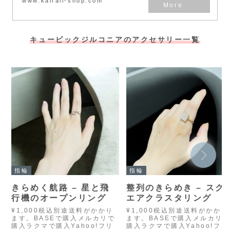
www.kairali-shop.com
キュービックジルコニアのアクセサリー一覧
指輪
指輪
きらめく航路 – 星と飛
整列のきらめき – スク
行機のオープンリング
エアクラスタリング
¥1,000税込別途送料がかかり
¥1,000税込別途送料がかかり
ます。BASEで購入メルカリで
ます。BASEで購入メルカリ
購入ラクマで購入Yahoo!フリ
購入ラクマで購入Yahoo!フリ