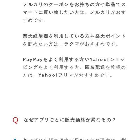
メルカリのクーポンをお持ちの方
や
単品でス
マートに買い物したい方
は、
メルカリ
がおす
すめです。
楽天経済圏を利用している方
や
楽天ポイント
を貯めたい方は、
ラクマ
がおすすめです。
PayPayをよく利用する方
や
Yahoo!ショッ
ピング
をよく利用する方、
匿名配送
を希望の
方は、
Yahoo!フリマ
がおすすめです。
Q
なぜアプリごとに販売価格が異なるの？