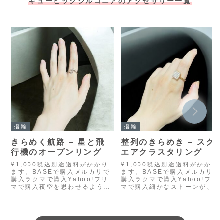
キュービックジルコニアのアクセサリー一覧
指輪
指輪
きらめく航路 – 星と飛
整列のきらめき – スク
行機のオープンリング
エアクラスタリング
¥1,000税込別途送料がかかり
¥1,000税込別途送料がかかり
ます。BASEで購入メルカリで
ます。BASEで購入メルカリ
購入ラクマで購入Yahoo!フリ
購入ラクマで購入Yahoo!フリ
マで購入夜空を思わせるよう
マで購入細かなストーンが、
な、星と飛行機のモチーフをあ
方形の中にびっしりと敷き詰
しらったオープンデザインのリ
られた、存在感のあるゴール
ング。空を翔けるようにき…
リングです。一粒一粒が…