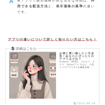
A
各アプリで販売価格が異なる主な理由は、
利
用できる配送方法
と、
表示価格の基準
の違い
です。
アプリの違いについて詳しく知りたい方はこちら！
お得に買い物したい方必
見！あなたにぴったりの
アプリはどれ？
Amazon、BASE、メルカリ、ラ
クマ、Yahoo!フリマなど、人気
フリマアプリ4つを徹底比較。送
料や配送方法、支払い方法など、
メリット・デメリットを詳しく解
説。あなたにぴったりのアプリを
見つけて、お得にお買い物を楽し
もう！
2025.09.28