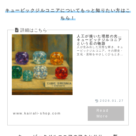
キュービックジルコニア
についてもっと知りたい方はこ
ちら！
人工が描いた理想の光…
キュービックジルコニア
という石の物語
人が生み出した完璧な輝き、キュ
ービックジルコニア。その歴史・
文化・意味をやさしくひもとき、
今を映す人工石の魅力を伝えま
す。
2026.01.27
www.kairali-shop.com