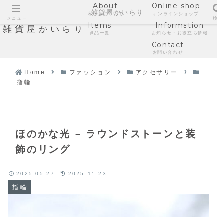
About
Online shop
雑貨屋かいらり
私たちについて
オンラインショップ
メニュー
Items
Information
雑貨屋かいらり
商品一覧
お知らせ・お役立ち情報
Contact
お問い合わせ
Home
ファッション
アクセサリー
指輪
ほのかな光 – ラウンドストーンと装
飾のリング
2025.05.27
2025.11.23
指輪