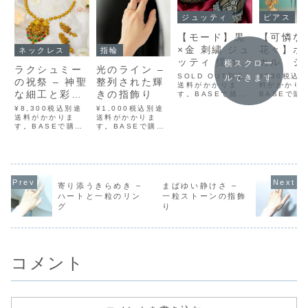
ジュッティ
ピアス
【モード】黒
【可憐な
×金 刺繍 ジュ
花々】ボ
ネックレス
指輪
ッティ 揺れる
カル ジ
横スクロー
ラクシュミー
光のライン –
チャームが可
カピアス
SOLD OUT別途
¥590税込
ルできます
の祝祭 – 神聖
整列された輝
愛い
送料がかかりま
料がかかり
な細工と彩玉
きの指飾り
す。BASEで購入
BASEで購
メルカリで購入ラ
カリで購入
のネックレス
¥8,300税込別途
¥1,000税込別途
クマで購入
で購入Yaho
＆ピアス
送料がかかりま
送料がかかりま
Yahoo!フリマで
リマで購入
す。BASEで購入
す。BASEで購入
購入このチャイナ
ゴールドと
メルカリで購入ラ
メルカリで購入ラ
シューズは、金属
輝く偏光ス
クマで購入
クマで購入
チャームがついた
が絶妙なバ
Yahoo!フリマで
Yahoo!フリマで
おしゃれな黒×金
を生み出す
購入祝祭の光をま
購入まっすぐに並
の刺繍デザインが
ガントなピ
とう、南インドの
んだ小粒のストー
ポイント。フラッ
華やかなデ
女神ラクシュミ
ンたちが、まる
トシューズなの
ながら、軽
寄り添うきらめき –
まばゆい静けさ –
ー。豊穣と美の象
で“光の帯”のよう
で、履きやすさも
着け心地も
ハートと一粒のリン
一粒ストーンの指飾
徴とされるラクシ
に指元をすっと引
抜群です。イン
す。普段...
グ
り
ュミーをモチーフ
き締めてくれるゴ
ド...
に、金色の繊細な
ールドリングで
装飾と彩りあるビ
す。整列されたビ
ーズを組み合わ
ジューが繊細に
せ...
輝...
コメント