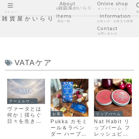
About
Online shop
雑貨屋かいらり
私たちについて
オンラインショップ
メニュー
Items
Information
雑貨屋かいらり
商品一覧
お知らせ・お役立ち情報
Contact
お問い合わせ
VATAケア
アーユルヴェーダ
ヴァータとは
お茶
リップバーム
何か｜揺らぐ
日々を生きる
Pukka カモミ
Nat Habit リ
ためのアーユ
ール＆ラベン
ップバーム フ
ルヴェーダ入
ダー ハーブテ
レッシュビー