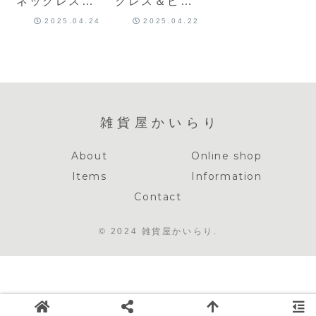
ネックレス＆
クレス＆ピア
ピアス – 闇色
ス – 闇色スト
2025.04.24
2025.04.22
ストーンの透
ーンの透明感
明感セット
セット
雑貨屋かいらり
About
Online shop
Items
Information
Contact
© 2024 雑貨屋かいらり.