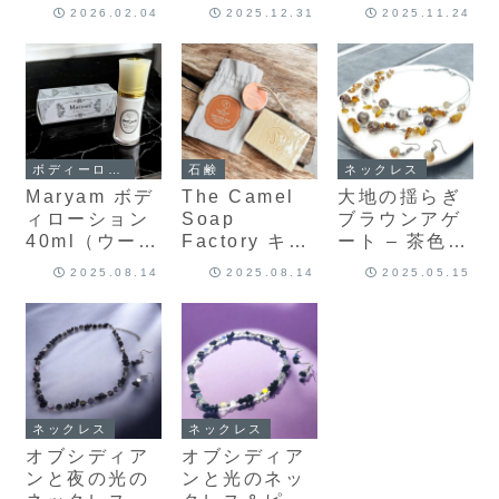
門
ィー｜眠り前
トルートクラ
2026.02.04
2025.12.31
2025.11.24
に寄り添うナ
ッシュ 10g –
イトブレンド
ギー＆ハチミ
（25包）
ツ配合のナチ
ュラルリップ
バター（うる
おい・ツヤケ
ア）
ボディーローション
石鹸
ネックレス
Maryam ボデ
The Camel
大地の揺らぎ
ィローション
Soap
ブラウンアゲ
40ml（ウード
Factory キャ
ート – 茶色天
の香り）
メルミルクソ
然石の軽やか
2025.08.14
2025.08.14
2025.05.15
ープ ★全8種
ネックレス＆
類からお好き
ピアス
な香りをお選
びいただけま
す★
ネックレス
ネックレス
オブシディア
オブシディア
ンと夜の光の
ンと光のネッ