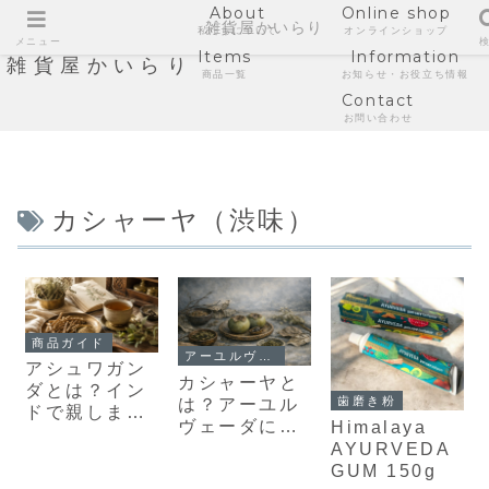
About
Online shop
雑貨屋かいらり
私たちについて
オンラインショップ
メニュー
Items
Information
雑貨屋かいらり
商品一覧
お知らせ・お役立ち情報
Contact
お問い合わせ
カシャーヤ（渋味）
商品ガイド
アーユルヴェーダ
アシュワガン
カシャーヤと
ダとは？イン
歯磨き粉
は？アーユル
ドで親しまれ
ヴェーダにお
Himalaya
るアーユルヴ
ける渋味の役
AYURVEDA
ェーダハーブ
割と整え方
GUM 150g
の話