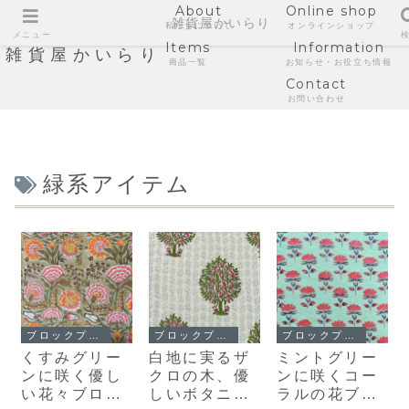
About
Online shop
雑貨屋かいらり
私たちについて
オンラインショップ
メニュー
Items
Information
雑貨屋かいらり
商品一覧
お知らせ・お役立ち情報
Contact
お問い合わせ
緑系アイテム
ブロックプリント
ブロックプリント
ブロックプリント
くすみグリー
白地に実るザ
ミントグリー
ンに咲く優し
クロの木、優
ンに咲くコー
い花々ブロッ
しいボタニカ
ラルの花ブロ