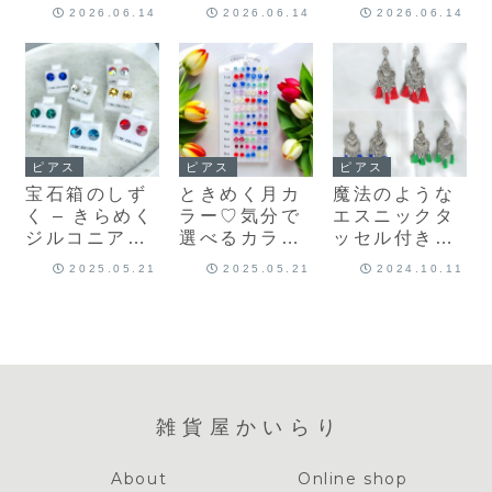
クプリント布
ル柄ブロック
ックプリント
2026.06.14
2026.06.14
2026.06.14
インド手仕事
プリント布 イ
布 インド手仕
のコットン生
ンド手仕事の
事のコットン
地｜幅
コットン生地
生地｜幅
110cm・
｜幅110cm・
110cm・
50cm単位販
50cm単位販
50cm単位販
売
売
売
ピアス
ピアス
ピアス
宝石箱のしず
ときめく月カ
魔法のような
く – きらめく
ラー♡気分で
エスニックタ
ジルコニアピ
選べるカラフ
ッセル付きカ
アス
ル誕生石風ピ
ッチピアス –
2025.05.21
2025.05.21
2024.10.11
アス
アンティーク
シルバーと中
華風デザイン
の美しい融合
雑貨屋かいらり
About
Online shop