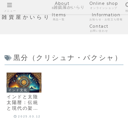
About
Online shop
雑貨屋かいらり
私たちについて
オンラインショップ
メニュー
Items
Information
雑貨屋かいらり
商品一覧
お知らせ・お役立ち情報
Contact
お問い合わせ
黒分（クリシュナ・パクシャ）
インド文化
インドと太陰
太陽暦：伝統
と現代の架け
橋
2025.03.12