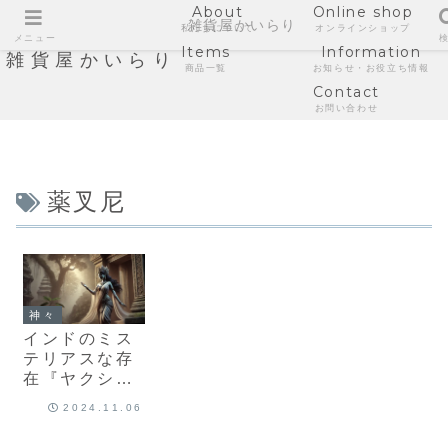
About
Online shop
雑貨屋かいらり
私たちについて
オンラインショップ
メニュー
Items
Information
雑貨屋かいらり
商品一覧
お知らせ・お役立ち情報
Contact
お問い合わせ
薬叉尼
神々
インドのミス
テリアスな存
在『ヤクシ
ー』って？意
2024.11.06
味や歴史、イ
ンド文化にお