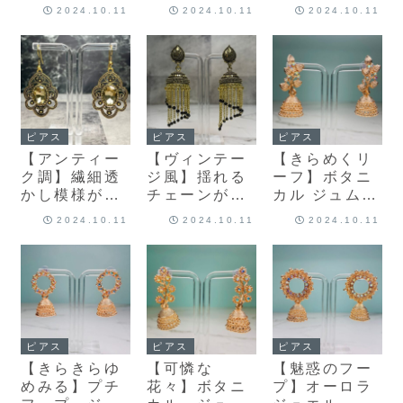
ゥジュエリー
ング風 パール
ャンデリア・
2024.10.11
2024.10.11
2024.10.11
風ゴールドピ
ピアス～イン
チェーンピア
アス
ドの王妃～
ス
ピアス
ピアス
ピアス
【アンティー
【ヴィンテー
【きらめくリ
ク調】繊細透
ジ風】揺れる
ーフ】ボタニ
かし模様が上
チェーンが上
カル ジュムカ
品なゴールド
品な ゴールド
ピアス
2024.10.11
2024.10.11
2024.10.11
ピアス｜大人
ジュムカピア
女子の日常を
ス
華やかに
ピアス
ピアス
ピアス
【きらきらゆ
【可憐な
【魅惑のフー
めみる】プチ
花々】ボタニ
プ】オーロラ