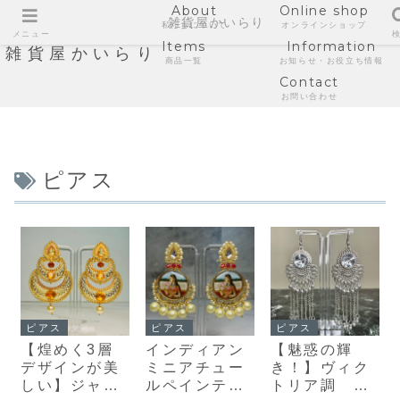
About
Online shop
雑貨屋かいらり
私たちについて
オンラインショップ
メニュー
Items
Information
雑貨屋かいらり
商品一覧
お知らせ・お役立ち情報
Contact
お問い合わせ
ピアス
ピアス
ピアス
ピアス
【煌めく3層
インディアン
【魅惑の輝
デザインが美
ミニアチュー
き！】ヴィク
しい】ジャド
ルペインティ
トリア調 シ