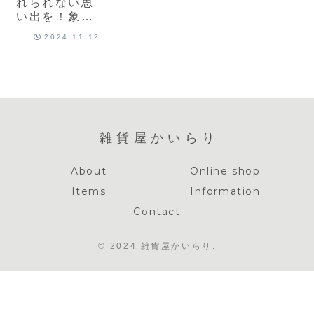
れられない思
い出を！象乗
り体験、紅茶
2024.11.12
畑、そして現
地の味
雑貨屋かいらり
About
Online shop
Items
Information
Contact
© 2024 雑貨屋かいらり.