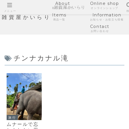
About
Online shop
雑貨屋かいらり
私たちについて
オンラインショップ
メニュー
Items
Information
雑貨屋かいらり
商品一覧
お知らせ・お役立ち情報
Contact
お問い合わせ
チンナカナル滝
旅行
ムナールで忘