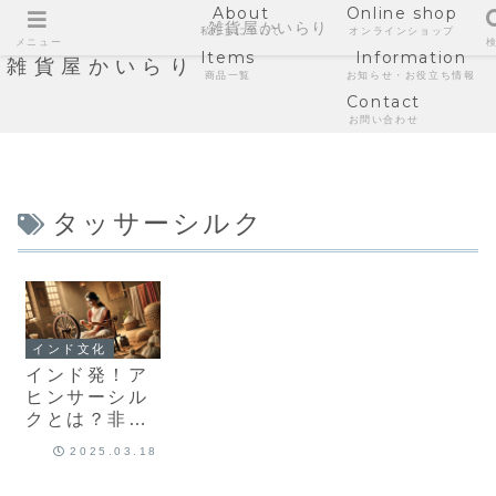
About
Online shop
雑貨屋かいらり
私たちについて
オンラインショップ
メニュー
Items
Information
雑貨屋かいらり
商品一覧
お知らせ・お役立ち情報
Contact
お問い合わせ
タッサーシルク
インド文化
インド発！ア
ヒンサーシル
クとは？非暴
力で作られる
2025.03.18
タッサーシル
クの魅力