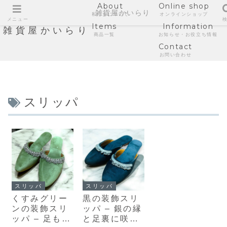
About
Online shop
雑貨屋かいらり
私たちについて
オンラインショップ
メニュー
Items
Information
雑貨屋かいらり
商品一覧
お知らせ・お役立ち情報
Contact
お問い合わせ
スリッパ
スリッパ
スリッパ
くすみグリー
黒の装飾スリ
ンの装飾スリ
ッパ – 銀の縁
ッパ – 足もと
と足裏に咲く