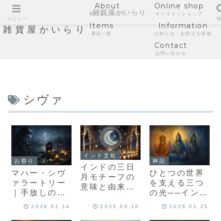
About
Online shop
雑貨屋かいらり
私たちについて
オンラインショップ
メニュー
Items
Information
雑貨屋かいらり
商品一覧
お知らせ・お役立ち情報
Contact
お問い合わせ
シヴァ
インド文化
お祭り
神話
インドの三日
マハー・シヴ
ひとつの世界
月モチーフの
ァラートリー
を支える三つ
意味と由来：
｜手放しの夜
の光──インド
チャンドラ神
とシヴァと静
神話に息づく
とチャンド
2026.02.14
2025.03.10
2025.01.25
寂の季節の話
トリムルティ
ラ・ハールの