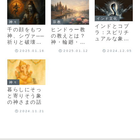
魅力
インド文化
神々
宗教
インドとコブ
千の顔をもつ
ヒンドゥー教
ラ：スピリチ
神、シヴァ──
の教えとは？
ュアルな象徴
祈りと破壊の
神・輪廻・暮
と文化的な意
あわいに
らしから見る
味
2025.01.16
2025.01.12
2024.12.05
インド宗教
神々
暮らしにそっ
と寄りそう象
の神さまの話
2024.11.21