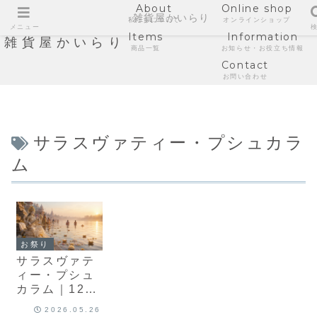
About
Online shop
雑貨屋かいらり
私たちについて
オンラインショップ
メニュー
Items
Information
雑貨屋かいらり
商品一覧
お知らせ・お役立ち情報
Contact
お問い合わせ
サラスヴァティー・プシュカラ
ム
お祭り
サラスヴァテ
ィー・プシュ
カラム｜12年
に一度めぐる
2026.05.26