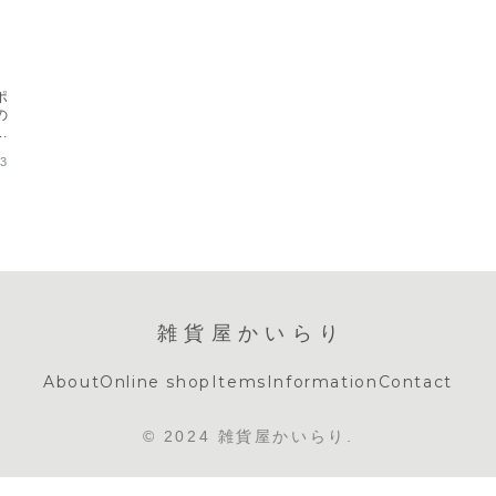
ポ
の
ジ
23
雑貨屋かいらり
About
Online shop
Items
Information
Contact
© 2024 雑貨屋かいらり.